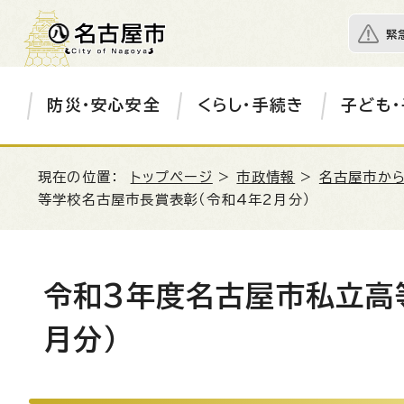
緊
防災・安心安全
くらし・手続き
子ども・
現在の位置：
トップページ
>
市政情報
>
名古屋市か
等学校名古屋市長賞表彰（令和4年2月分）
令和3年度名古屋市私立高
月分）