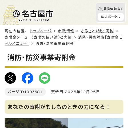
緊急情報なし
防災ポータル
現在の位置：
トップページ
>
市政情報
>
ふるさと納税・寄附
>
寄附金メニュー（寄附の使い途）と実績
>
消防・災害対策［寄附金モ
デルメニュー］
> 消防・防災事業寄附金
消防・防災事業寄附金
ページID
1003681
更新日 2025年12月25日
あなたの寄附がもしものときの力になる！