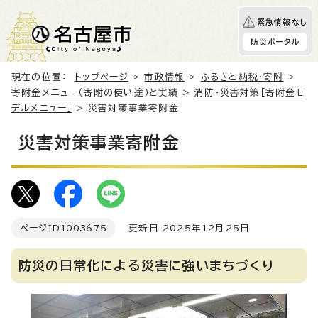
緊急情報なし
防災ポータル
現在の位置：
トップページ
>
市政情報
>
ふるさと納税・寄附
>
寄附金メニュー（寄附の使い途）と実績
>
消防・災害対策［寄附金モ
デルメニュー］
> 災害対策事業寄附金
災害対策事業寄附金
ページID
1003675
更新日 2025年12月25日
防災の日常化による災害に強いまちづくり