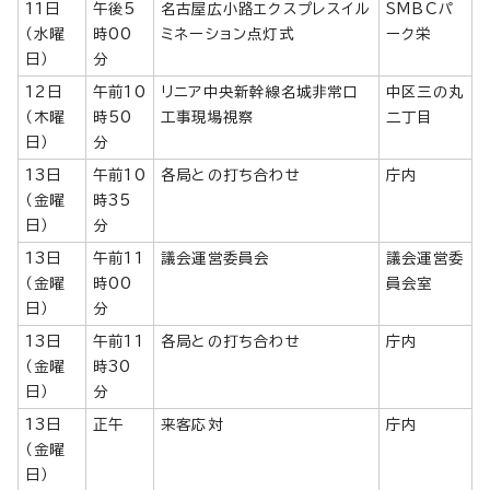
11日
午後5
名古屋広小路エクスプレスイル
SMBCパ
（水曜
時00
ミネーション点灯式
ーク栄
日）
分
12日
午前10
リニア中央新幹線名城非常口
中区三の丸
（木曜
時50
工事現場視察
二丁目
日）
分
13日
午前10
各局との打ち合わせ
庁内
（金曜
時35
日）
分
13日
午前11
議会運営委員会
議会運営委
（金曜
時00
員会室
日）
分
13日
午前11
各局との打ち合わせ
庁内
（金曜
時30
日）
分
13日
正午
来客応対
庁内
（金曜
日）