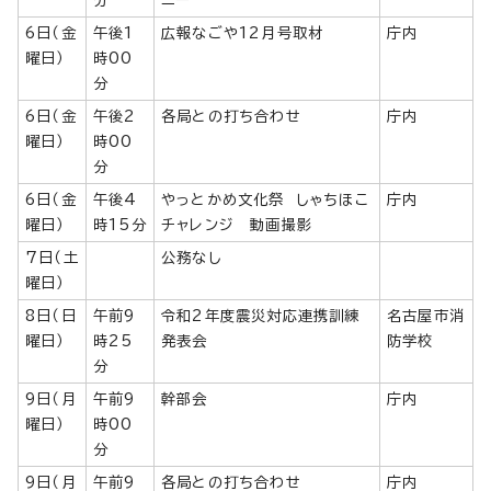
分
ニー
6日（金
午後1
広報なごや12月号取材
庁内
曜日）
時00
分
6日（金
午後2
各局との打ち合わせ
庁内
曜日）
時00
分
6日（金
午後4
やっとかめ文化祭 しゃちほこ
庁内
曜日）
時15分
チャレンジ 動画撮影
7日（土
公務なし
曜日）
8日（日
午前9
令和2年度震災対応連携訓練
名古屋市消
曜日）
時25
発表会
防学校
分
9日（月
午前9
幹部会
庁内
曜日）
時00
分
9日（月
午前9
各局との打ち合わせ
庁内