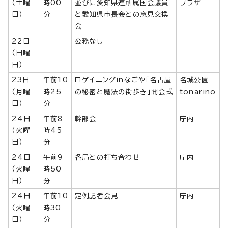
（土曜
時00
並びに愛知県連所属国会議員
プラザ
日）
分
と愛知県市長会との意見交換
会
22日
公務なし
（日曜
日）
23日
午前10
ロゲイニングinなごや「名古屋
名城公園
（月曜
時25
の秘密と魔法の街歩き」開会式
tonarino
日）
分
24日
午前8
幹部会
庁内
（火曜
時45
日）
分
24日
午前9
各局との打ち合わせ
庁内
（火曜
時50
日）
分
24日
午前10
定例記者会見
庁内
（火曜
時30
日）
分