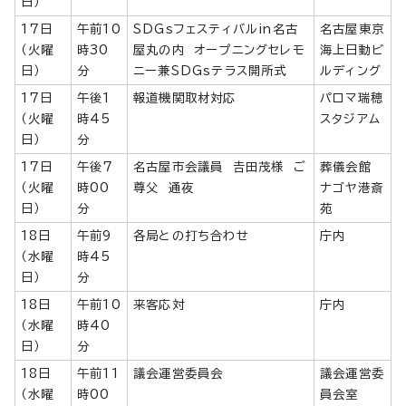
日）
17日
午前10
SDGsフェスティバルin名古
名古屋東京
（火曜
時30
屋丸の内 オープニングセレモ
海上日動ビ
日）
分
ニー兼SDGsテラス開所式
ルディング
17日
午後1
報道機関取材対応
パロマ瑞穂
（火曜
時45
スタジアム
日）
分
17日
午後7
名古屋市会議員 𠮷田茂様 ご
葬儀会館
（火曜
時00
尊父 通夜
ナゴヤ港斎
日）
分
苑
18日
午前9
各局との打ち合わせ
庁内
（水曜
時45
日）
分
18日
午前10
来客応対
庁内
（水曜
時40
日）
分
18日
午前11
議会運営委員会
議会運営委
（水曜
時00
員会室