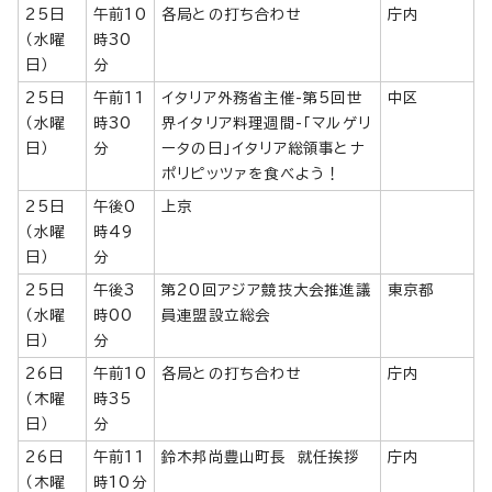
25日
午前10
各局との打ち合わせ
庁内
（水曜
時30
日）
分
25日
午前11
イタリア外務省主催-第5回世
中区
（水曜
時30
界イタリア料理週間-「マルゲリ
日）
分
ータの日」イタリア総領事とナ
ポリピッツァを食べよう！
25日
午後0
上京
（水曜
時49
日）
分
25日
午後3
第20回アジア競技大会推進議
東京都
（水曜
時00
員連盟設立総会
日）
分
26日
午前10
各局との打ち合わせ
庁内
（木曜
時35
日）
分
26日
午前11
鈴木邦尚豊山町長 就任挨拶
庁内
（木曜
時10分