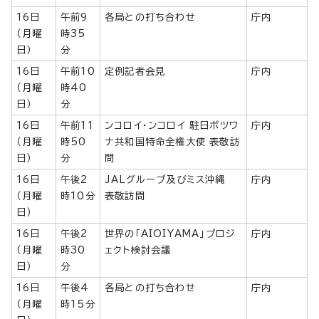
16日
午前9
各局との打ち合わせ
庁内
（月曜
時35
日）
分
16日
午前10
定例記者会見
庁内
（月曜
時40
日）
分
16日
午前11
ンコロイ・ンコロイ 駐日ボツワ
庁内
（月曜
時50
ナ共和国特命全権大使 表敬訪
日）
分
問
16日
午後2
JALグループ及びミス沖縄
庁内
（月曜
時10分
表敬訪問
日）
16日
午後2
世界の「AIOIYAMA」プロジ
庁内
（月曜
時30
ェクト検討会議
日）
分
16日
午後4
各局との打ち合わせ
庁内
（月曜
時15分