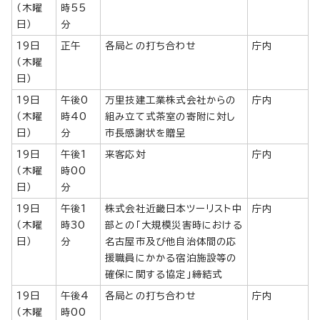
（木曜
時55
日）
分
19日
正午
各局との打ち合わせ
庁内
（木曜
日）
19日
午後0
万里技建工業株式会社からの
庁内
（木曜
時40
組み立て式茶室の寄附に対し
日）
分
市長感謝状を贈呈
19日
午後1
来客応対
庁内
（木曜
時00
日）
分
19日
午後1
株式会社近畿日本ツーリスト中
庁内
（木曜
時30
部との「大規模災害時における
日）
分
名古屋市及び他自治体間の応
援職員にかかる宿泊施設等の
確保に関する協定」締結式
19日
午後4
各局との打ち合わせ
庁内
（木曜
時00