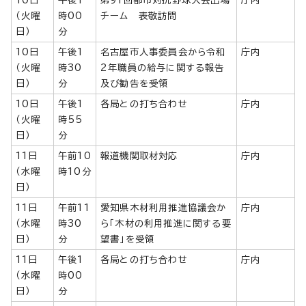
10日
午後1
第91回都市対抗野球大会出場
庁内
（火曜
時00
チーム 表敬訪問
日）
分
10日
午後1
名古屋市人事委員会から令和
庁内
（火曜
時30
2年職員の給与に関する報告
日）
分
及び勧告を受領
10日
午後1
各局との打ち合わせ
庁内
（火曜
時55
日）
分
11日
午前10
報道機関取材対応
庁内
（水曜
時10分
日）
11日
午前11
愛知県木材利用推進協議会か
庁内
（水曜
時30
ら「木材の利用推進に関する要
日）
分
望書」を受領
11日
午後1
各局との打ち合わせ
庁内
（水曜
時00
日）
分