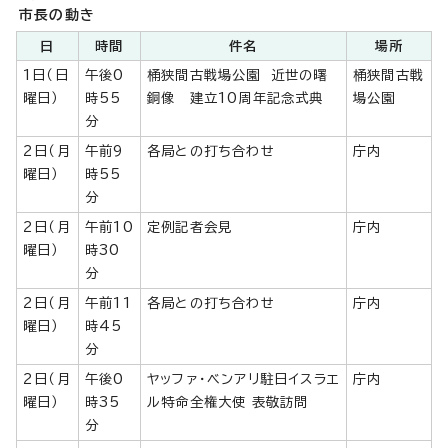
市長の動き
日
時間
件名
場所
1日（日
午後0
桶狭間古戦場公園 近世の曙
桶狭間古戦
曜日）
時55
銅像 建立10周年記念式典
場公園
分
2日（月
午前9
各局との打ち合わせ
庁内
曜日）
時55
分
2日（月
午前10
定例記者会見
庁内
曜日）
時30
分
2日（月
午前11
各局との打ち合わせ
庁内
曜日）
時45
分
2日（月
午後0
ヤッファ・ベンアリ駐日イスラエ
庁内
曜日）
時35
ル特命全権大使 表敬訪問
分