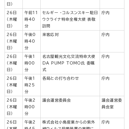
日）
26日
午前11
セルギー ・コルスンスキー駐日
庁内
（木曜
時40
ウクライナ特命全権大使 表敬
日）
分
訪問
26日
午後0
来客応対
庁内
（木曜
時40
日）
分
26日
午後1
名古屋観光文化交流特命大使
庁内
（木曜
時00
DA PUMP TOMO氏 委嘱
日）
分
式
26日
午後1
各局との打ち合わせ
庁内
（木曜
時25
日）
分
26日
午後2
議会運営委員会
議会運営委
（木曜
時00
員会室
日）
分
26日
午後2
株式会社小島産業からの紫外
庁内
（木曜
時45
線ウィルス殺菌装置の寄贈に