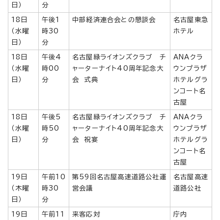
日）
分
18日
午後1
中部経済連合会との懇談会
名古屋東急
（水曜
時30
ホテル
日）
分
18日
午後4
名古屋緑ライオンズクラブ チ
ANAクラ
（水曜
時00
ャーターナイト40周年記念大
ウンプラザ
日）
分
会 式典
ホテルグラ
ンコート名
古屋
18日
午後5
名古屋緑ライオンズクラブ チ
ANAクラ
（水曜
時50
ャーターナイト40周年記念大
ウンプラザ
日）
分
会 祝宴
ホテルグラ
ンコート名
古屋
19日
午前10
第59回名古屋高速道路公社運
名古屋高速
（木曜
時30
営会議
道路公社
日）
分
19日
午前11
来客応対
庁内