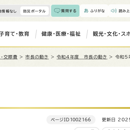
質問する
ふりがな
読み上
急情報なし
防災ポータル
子育て・教育
健康・医療・福祉
観光・文化・ス
・交際費
>
市長の動き
>
令和4年度 市長の動き
> 令和5
ページID
1002166
更新日 202