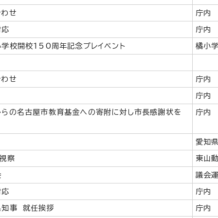
合わせ
庁内
対応
庁内
学校開校150周年記念プレイベント
橘小
合わせ
庁内
庁内
からの名古屋市教育基金への寄附に対し市長感謝状を
庁内
愛知
視察
東山
会
議会
対応
庁内
県知事 就任挨拶
庁内