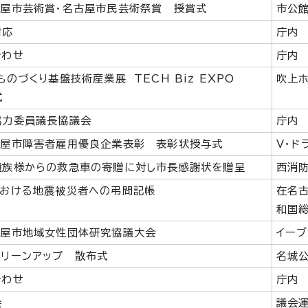
古屋市芸術賞・名古屋市民芸術祭賞 授賞式
市公
対応
庁内
合わせ
庁内
のづくり基盤技術産業展 TECH Biz EXPO
吹上
式
協力委員議長協議会
庁内
古屋市障害者雇用優良企業表彰 表彰状授与式
V・ド
遺族様からの救急車の寄贈に対し市長感謝状を贈呈
西消
における地震被災者への弔問記帳
在名
和国
古屋市地域女性団体研究協議大会
イー
クリーンアップ 散布式
名城
合わせ
庁内
会
議会