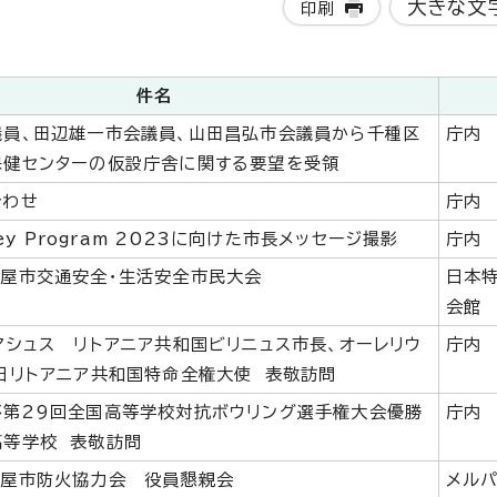
大きな文
印刷
件名
議員、田辺雄一市会議員、山田昌弘市会議員から千種区
庁内
保健センターの仮設庁舎に関する要望を受領
合わせ
庁内
dney Program 2023に向けた市長メッセージ撮影
庁内
古屋市交通安全・生活安全市民大会
日本
会館
マシュス リトアニア共和国ビリニュス市長、オーレリウ
庁内
日リトアニア共和国特命全権大使 表敬訪問
杯第29回全国高等学校対抗ボウリング選手権大会優勝
庁内
高等学校 表敬訪問
古屋市防火協力会 役員懇親会
メル