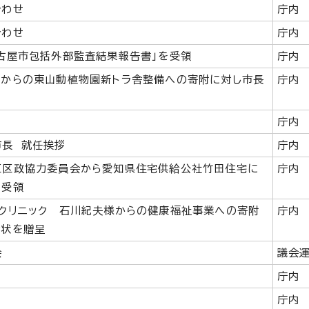
合わせ
庁内
合わせ
庁内
古屋市包括外部監査結果報告書」を受領
庁内
マからの東山動植物園新トラ舎整備への寄附に対し市長
庁内
庁内
市長 就任挨拶
庁内
区区政協力委員会から愛知県住宅供給公社竹田住宅に
庁内
を受領
クリニック 石川紀夫様からの健康福祉事業への寄附
庁内
謝状を贈呈
会
議会
庁内
庁内