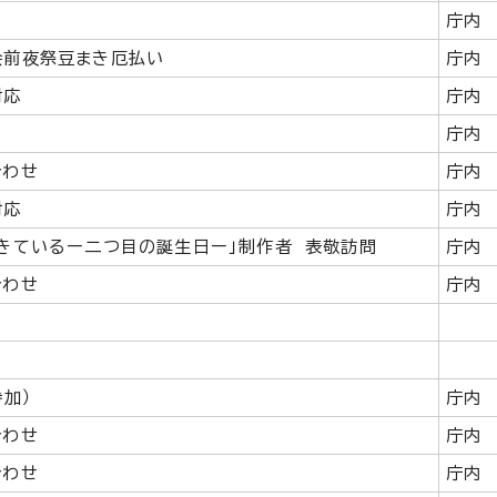
庁内
会前夜祭豆まき厄払い
庁内
対応
庁内
庁内
合わせ
庁内
対応
庁内
きているー二つ目の誕生日ー」制作者 表敬訪問
庁内
合わせ
庁内
参加）
庁内
合わせ
庁内
合わせ
庁内