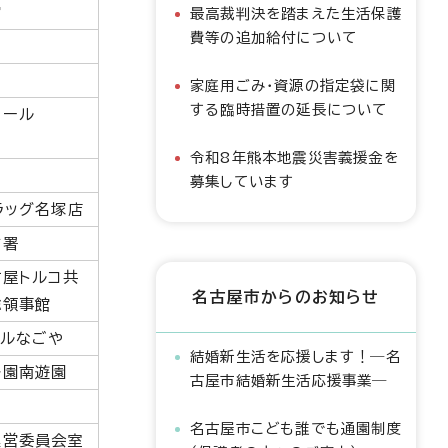
館
最高裁判決を踏まえた生活保護
費等の追加給付について
家庭用ごみ・資源の指定袋に関
する臨時措置の延長について
ホール
令和8年熊本地震災害義援金を
募集しています
ラッグ名塚店
防署
古屋トルコ共
名古屋市からのお知らせ
総領事館
ブルなごや
結婚新生活を応援します！―名
公園南遊園
古屋市結婚新生活応援事業―
名古屋市こども誰でも通園制度
運営委員会室