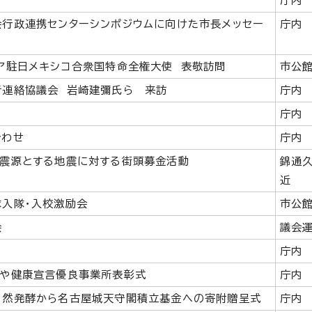
庁内
会行政連携センターシンポジウムに向けた市長メッセー
庁内
ア駐日メキシコ合衆国特命全権大使 表敬訪問
市公
者連絡協議会 岩崎建彌氏ら 来訪
庁内
庁内
合わせ
庁内
を震源とする地震に対する街頭募金活動
錦通
近
隊入隊・入校激励会
市公
会
議会
庁内
ごや健康宣言優良事業所表彰式
庁内
自然発酵から名古屋城天守閣積立基金への寄附贈呈式
庁内