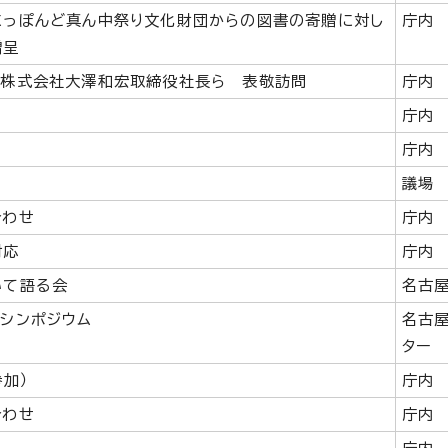
にっぽんど真ん中祭り文化財団からの図書の寄贈に対し
庁内
贈呈
塔株式会社大澤和宏取締役社長ら 表敬訪問
庁内
庁内
庁内
議場
合わせ
庁内
対応
庁内
いて語る会
名古
シンポジウム
名古
ター
参加）
庁内
合わせ
庁内