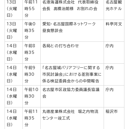
13日
午前11
名港海運株式会社 代表取締役
名古屋観
（火曜
時55
会長 髙橋治朗様 お別れの会
光ホテル
日）
分
13日
午後0
愛知・名古屋国際ネットワーク
料亭河文
（火曜
時35
昼食懇談会
日）
分
14日
午前8
各局との打ち合わせ
庁内
（水曜
時35
日）
分
14日
午前9
「名古屋城バリアフリーに関する
庁内
（水曜
時30
市民討論会」における差別事案に
日）
分
係る検証委員会からの中間報告
14日
午前10
名古屋市区政協力委員議長協議
庁内
（水曜
時30
会
日）
分
14日
午前11
丸徳産業株式会社 堀之内物流
稲沢市
（水曜
時35
センター竣工式
日）
分