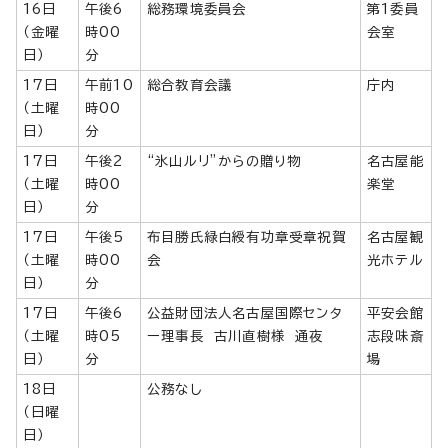
16日
午後6
総務環境委員会
第1委員
（金曜
時00
会室
日）
分
17日
午前10
総合教育会議
庁内
（土曜
時00
日）
分
17日
午後2
“氷山ルリ”からの贈り物
名古屋能
（土曜
時00
楽堂
日）
分
17日
午後5
布目勝氏緑白綬有功章受章祝賀
名古屋観
（土曜
時00
会
光ホテル
日）
分
17日
午後6
公益財団法人名古屋国際センタ
平安会館
（土曜
時05
ー理事長 古川直樹様 通夜
志段味斎
日）
分
場
18日
公務なし
（日曜
日）