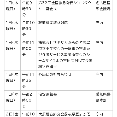
1日（木
午前9
第32回全国救急隊員シンポジウ
名古屋国
曜日）
時30
ム 開会式
際会議場
分
1日（木
午前10
報道機関取材対応
庁内
曜日）
時30
分
1日（木
午前11
株式会社サギサカからの名古屋
庁内
曜日）
時00
市立小学校への一輪車の寄附及
分
び介護サービス事業所等へのル
ームサイクルの寄附に対し市長感
謝状を贈呈
1日（木
午前11
各局との打ち合わせ
庁内
曜日）
時35
分
1日（木
午後2
治安連絡会
愛知県警
曜日）
時00
察本部
分
2日（金
午前10
大須観音節分会前夜祭豆まき厄
庁内