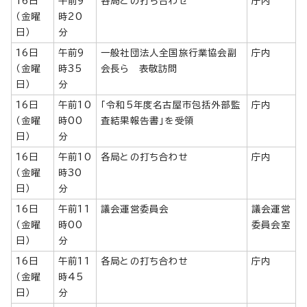
16日
午前9
各局との打ち合わせ
庁内
（金曜
時20
日）
分
16日
午前9
一般社団法人全国旅行業協会副
庁内
（金曜
時35
会長ら 表敬訪問
日）
分
16日
午前10
「令和5年度名古屋市包括外部監
庁内
（金曜
時00
査結果報告書」を受領
日）
分
16日
午前10
各局との打ち合わせ
庁内
（金曜
時30
日）
分
16日
午前11
議会運営委員会
議会運営
（金曜
時00
委員会室
日）
分
16日
午前11
各局との打ち合わせ
庁内
（金曜
時45
日）
分