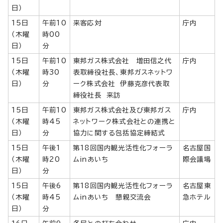
日）
15日
午前10
来客応対
庁内
（木曜
時00
日）
分
15日
午前10
東邦ガス株式会社 増田信之代
庁内
（木曜
時30
表取締役社長、東邦ガスネットワ
日）
分
ーク株式会社 伊藤克彦代表取
締役社長 来訪
15日
午前10
東邦ガス株式会社及び東邦ガス
庁内
（木曜
時45
ネットワーク株式会社との連携と
日）
分
協力に関する包括協定締結式
15日
午後1
第18回国内観光活性化フォーラ
名古屋国
（木曜
時20
ムinあいち
際会議場
日）
分
15日
午後6
第18回国内観光活性化フォーラ
名古屋東
（木曜
時45
ムinあいち 懇親交流会
急ホテル
日）
分