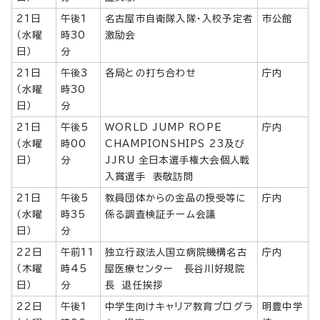
21日
午後1
名古屋市自衛隊入隊・入校予定者
市公館
（水曜
時30
激励会
日）
分
21日
午後3
各局との打ち合わせ
庁内
（水曜
時30
日）
分
21日
午後5
WORLD JUMP ROPE
庁内
（水曜
時00
CHAMPIONSHIPS 23及び
日）
分
JJRU 全日本選手権大会個人戦
入賞選手 表敬訪問
21日
午後5
教員団体からの金品の授受等に
庁内
（水曜
時35
係る調査検証チーム会議
日）
分
22日
午前11
独立行政法人国立病院機構名古
庁内
（木曜
時45
屋医療センター 長谷川好規院
日）
分
長 退任挨拶
22日
午後1
中学生向けキャリア教育プログラ
明豊中学