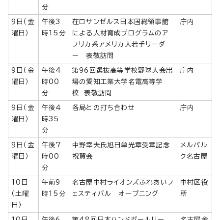
分
9日（金
午後3
在ロサンゼルス日本国総領事館
庁内
曜日）
時15分
による人材育成プログラムのア
フリカ系アメリカ人若手リーダ
ー 表敬訪問
9日（金
午後4
第96回選抜高等学校野球大会出
庁内
曜日）
時00
場の愛知工業大学名電高等学
分
校 表敬訪問
9日（金
午後4
各局との打ち合わせ
庁内
曜日）
時35
分
9日（金
午後7
中野幸夫氏旭日単光章受章記念
メルパル
曜日）
時00
祝賀会
ク名古屋
分
10日
午前9
名古屋中村ライオンズふれあいフ
中村区役
（土曜
時15分
ェスティバル オープニング
所
日）
10日
午後6
第48回日本ハンドボールリー
名古屋金