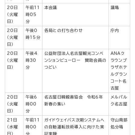
20日
午前11
本会議
議場
（火曜
時05
日）
分
20日
午後0
各局との打ち合わせ
庁内
（火曜
時15分
日）
20日
午後4
公益財団法人名古屋観光コンベ
ANAク
（火曜
時30
ンションビューロー 賛助会員の
ラウンプ
日）
分
つどい
ラザホテ
ルグラン
コート名
古屋
20日
午後6
名古屋日韓親善協会 令和6年
メルパル
（火曜
時00
新春の集い
ク名古屋
日）
分
21日
午前11
ガイドウェイバス次期システムへ
守山南部
（水曜
時00
の自動運転技術導入に向けた実
処分場
日）
分
証実験