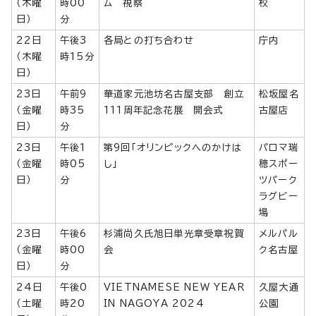
（木曜
時00
ム 視察
校
日）
分
22日
午後3
各局との打ち合わせ
庁内
（木曜
時15分
日）
23日
午前9
華道家元池坊名古屋支部 創立
松坂屋名
（金曜
時35
111周年記念花展 開会式
古屋店
日）
分
23日
午後1
第9回「オリンピックへのかけは
パロマ瑞
（金曜
時05
し」
穂スポー
日）
分
ツパーク
ラグビー
場
23日
午後6
杉浦尚久氏旭日単光章受章祝賀
メルパル
（金曜
時00
会
ク名古屋
日）
分
24日
午後0
VIETNAMESE NEW YEAR
久屋大通
（土曜
時20
IN NAGOYA 2024
公園