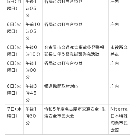
5日（月
午後1
各局との打ち合わせ
庁内
曜日）
時05
分
6日（火
午前10
各局との打ち合わせ
庁内
曜日）
時05
分
6日（火
午後0
名古屋市交通死亡事故多発警報
市役所交
曜日）
時10分
延長に伴う緊急街頭啓発活動
差点
6日（火
午後1
各局との打ち合わせ
庁内
曜日）
時00
分
6日（火
午後3
報道機関取材対応
庁内
曜日）
時45
分
7日（水
午後1
令和5年度名古屋市交通安全・生
Niterra
曜日）
時30
活安全市民大会
日本特殊
分
陶業市民
会館