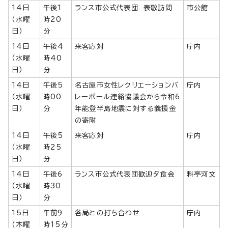
14日
午後1
ランス市公式代表団 表敬訪問
市公館
（水曜
時20
日）
分
14日
午後4
来客応対
庁内
（水曜
時40
日）
分
14日
午後5
名古屋市女性レクリエーションバ
庁内
（水曜
時00
レーボール連絡協議会から令和6
日）
分
年能登半島地震に対する義援金
の寄附
14日
午後5
来客応対
庁内
（水曜
時25
日）
分
14日
午後6
ランス市公式代表団歓迎夕食会
料亭河文
（水曜
時30
日）
分
15日
午前9
各局との打ち合わせ
庁内
（木曜
時15分