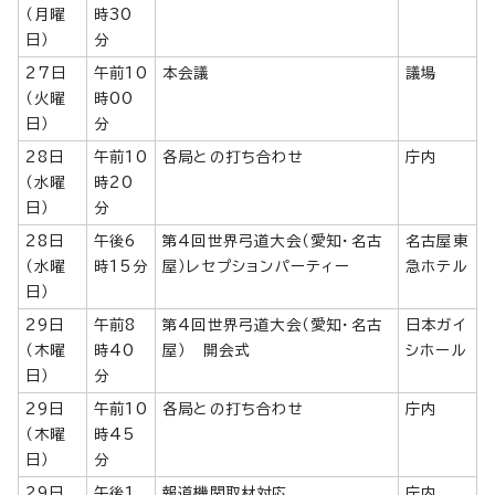
（月曜
時30
日）
分
27日
午前10
本会議
議場
（火曜
時00
日）
分
28日
午前10
各局との打ち合わせ
庁内
（水曜
時20
日）
分
28日
午後6
第4回世界弓道大会（愛知・名古
名古屋東
（水曜
時15分
屋）レセプションパーティー
急ホテル
日）
29日
午前8
第4回世界弓道大会（愛知・名古
日本ガイ
（木曜
時40
屋） 開会式
シホール
日）
分
29日
午前10
各局との打ち合わせ
庁内
（木曜
時45
日）
分
29日
午後1
報道機関取材対応
庁内