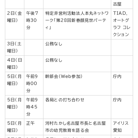
古屋
2日（金
午後7
特定非営利活動法人本丸ネットワ
TIAD,
曜日）
時30
ーク「第28回新春顔見世パーテ
オートグ
分
ィ」
ラフ コレ
クション
3日（土
公務なし
曜日）
4日（日
公務なし
曜日）
5日（月
午前9
幹部会（Web参加）
庁内
曜日）
時00
分
5日（月
午前9
各局との打ち合わせ
庁内
曜日）
時45
分
5日（月
正午
河村たかし名古屋市長と名古屋
アイリス
曜日）
市の幼児教育を語る会
愛知