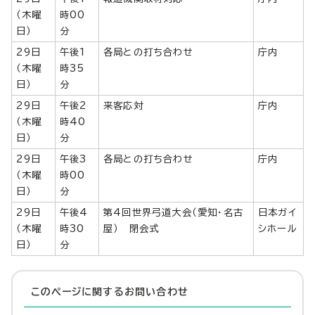
（木曜
時00
日）
分
29日
午後1
各局との打ち合わせ
庁内
（木曜
時35
日）
分
29日
午後2
来客応対
庁内
（木曜
時40
日）
分
29日
午後3
各局との打ち合わせ
庁内
（木曜
時00
日）
分
29日
午後4
第4回世界弓道大会（愛知・名古
日本ガイ
（木曜
時30
屋） 閉会式
シホール
日）
分
このページに関する
お問い合わせ