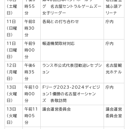
（土曜
時55
グ 名古屋セントラルゲームズー
城ふ頭ア
日）
分
女子リーグー
リーナ
11日
午前8
各局との打ち合わせ
庁内
（日曜
時30
日）
分
11日
午前9
報道機関取材対応
庁内
（日曜
時00
日）
分
12日
午後6
ランス市公式代表団歓迎レセプシ
名古屋観
（月曜
時35
ョン
光ホテル
日）
分
13日
午前10
Fリーグ2023-2024ディビジ
庁内
（火曜
時00
ョン1優勝の名古屋オーシャン
日）
分
ズ 表敬訪問
13日
午前11
議会運営委員会
議会運営
（火曜
時05
委員会室
日）
分