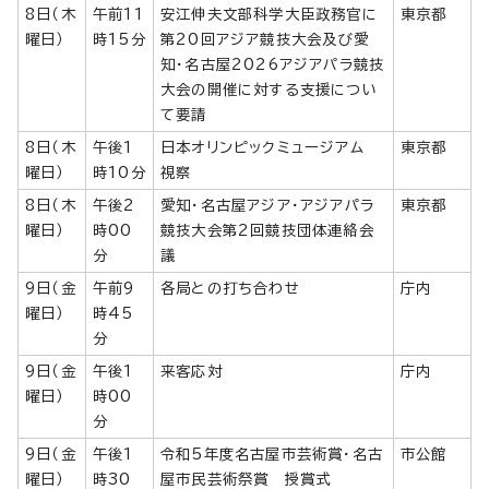
8日（木
午前11
安江伸夫文部科学大臣政務官に
東京都
曜日）
時15分
第20回アジア競技大会及び愛
知・名古屋2026アジアパラ競技
大会の開催に対する支援につい
て要請
8日（木
午後1
日本オリンピックミュージアム
東京都
曜日）
時10分
視察
8日（木
午後2
愛知・名古屋アジア・アジアパラ
東京都
曜日）
時00
競技大会第2回競技団体連絡会
分
議
9日（金
午前9
各局との打ち合わせ
庁内
曜日）
時45
分
9日（金
午後1
来客応対
庁内
曜日）
時00
分
9日（金
午後1
令和5年度名古屋市芸術賞・名古
市公館
曜日）
時30
屋市民芸術祭賞 授賞式