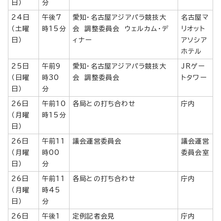
日）
分
24日
午後7
愛知・名古屋アジアパラ競技大
名古屋マ
（土曜
時15分
会 調整委員会 ウェルカム・デ
リオット
日）
ィナー
アソシア
ホテル
25日
午前9
愛知・名古屋アジアパラ競技大
JRゲー
（日曜
時30
会 調整委員会
トタワー
日）
分
26日
午前10
各局との打ち合わせ
庁内
（月曜
時15分
日）
26日
午前11
議会運営委員会
議会運営
（月曜
時00
委員会室
日）
分
26日
午前11
各局との打ち合わせ
庁内
（月曜
時45
日）
分
26日
午後1
定例記者会見
庁内