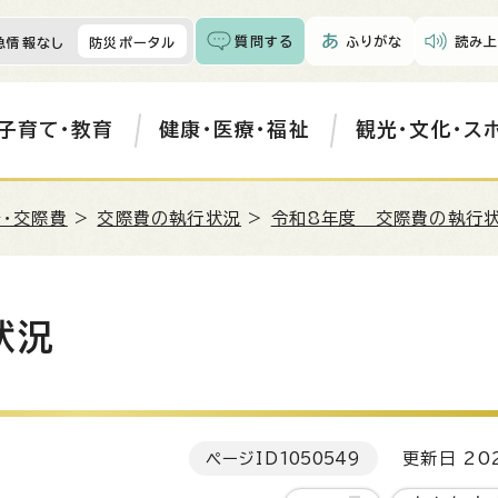
質問する
ふりがな
読み上
急情報なし
防災ポータル
子育て・教育
健康・医療・福祉
観光・文化・ス
・交際費
>
交際費の執行状況
>
令和8年度 交際費の執行
状況
ページID
1050549
更新日 202