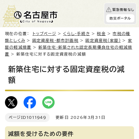
緊急情報なし
防災ポータル
現在の位置：
トップページ
>
くらし・手続き
>
税金
>
市税の種
類としくみ
>
固定資産税・都市計画税
>
固定資産税（家屋）
>
家
屋の軽減措置
>
新築住宅・新築された認定長期優良住宅の軽減措
置
> 新築住宅に対する固定資産税の減額
新築住宅に対する固定資産税の減
額
ページID
1011949
更新日 2026年3月31日
減額を受けるための要件