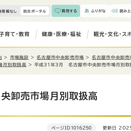
質問する
ふりがな
読み上
急情報なし
防災ポータル
子育て・教育
健康・医療・福祉
観光・文化・ス
内
>
市場施設
>
名古屋市中央卸売市場
>
名古屋市中央卸売
場月別取扱高
> 平成31年3月 名古屋市中央卸売市場月別取
中央卸売市場月別取扱高
ページID
1016250
更新日 202