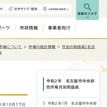
げ
文字サイズ・配色
Language
情報をさがす
ポーツ
市政情報
事業者向け
市場について
>
市場の統計情報
>
月別の取扱高［名古
高
令和2年 名古屋市中央卸
売市場月別取扱高
令和2年1月 名古屋市中央卸
5年10月17日