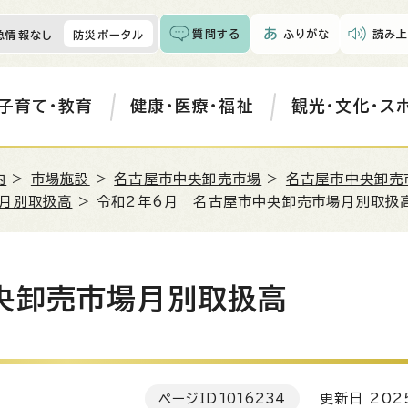
質問する
ふりがな
読み上
急情報なし
防災ポータル
子育て・教育
健康・医療・福祉
観光・文化・ス
内
>
市場施設
>
名古屋市中央卸売市場
>
名古屋市中央卸売
月別取扱高
> 令和2年6月 名古屋市中央卸売市場月別取扱
央卸売市場月別取扱高
ページID
1016234
更新日 202