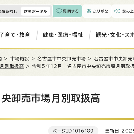
質問する
ふりがな
読み上
急情報なし
防災ポータル
子育て・教育
健康・医療・福祉
観光・文化・ス
内
>
市場施設
>
名古屋市中央卸売市場
>
名古屋市中央卸売
場月別取扱高
> 令和5年12月 名古屋市中央卸売市場月別取
中央卸売市場月別取扱高
ページID
1016189
更新日 202