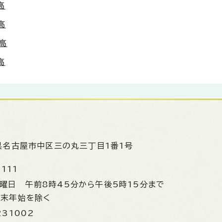
高
高
高
高
県名古屋市中区三の丸三丁目1番1号
1111
金曜日
午前8時45分から午後5時15分まで
年末年始を除く
231002