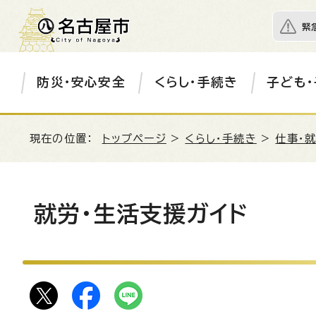
緊
防災・安心安全
くらし・手続き
子ども・
現在の位置：
トップページ
>
くらし・手続き
>
仕事・
就労・生活支援ガイド