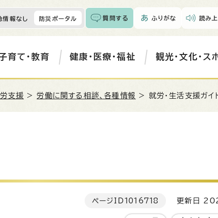
質問する
ふりがな
読み上
急情報なし
防災ポータル
子育て・教育
健康・医療・福祉
観光・文化・ス
就労支援
>
労働に関する相談、各種情報
> 就労・生活支援ガイ
ページID
1016718
更新日 202