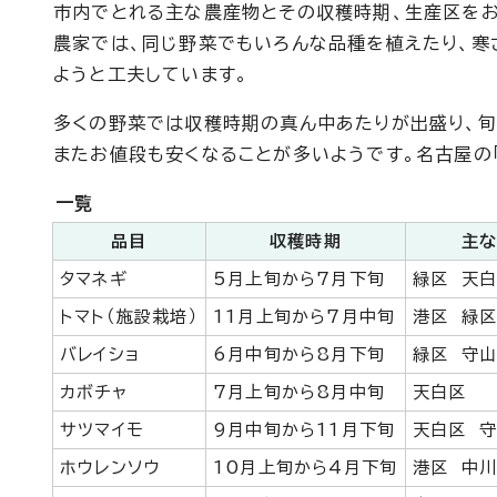
市内でとれる主な農産物とその収穫時期、生産区をお
農家では、同じ野菜でもいろんな品種を植えたり、寒
ようと工夫しています。
多くの野菜では収穫時期の真ん中あたりが出盛り、旬
またお値段も安くなることが多いようです。名古屋の
一覧
品目
収穫時期
主な
タマネギ
5月上旬から7月下旬
緑区 天
トマト（施設栽培）
11月上旬から7月中旬
港区 緑区
バレイショ
6月中旬から8月下旬
緑区 守
カボチャ
7月上旬から8月中旬
天白区
サツマイモ
9月中旬から11月下旬
天白区 守
ホウレンソウ
10月上旬から4月下旬
港区 中