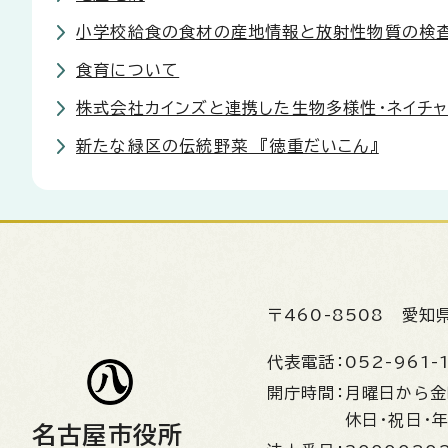
小学校給食の食材の産地情報と放射性物質の検
食育について
株式会社カインズと連携した生物多様性・ネイチ
新たな緑区の伝統野菜 『徳重だいこん』
〒460-8508
愛知
代表電話：
052-961-
開庁時間：
月曜日から
休日・祝日・
名古屋市役所