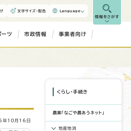
げ
文字サイズ・配色
Language
情報をさがす
ポーツ
市政情報
事業者向け
くらし・手続き
農業「なごや農あうネット」
5年10月16日
地産地消