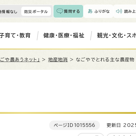
質問する
ふりがな
読み上
急情報なし
防災ポータル
子育て・教育
健康・医療・福祉
観光・文化・ス
なごや農あうネット」
>
地産地消
> なごやでとれる主な農産物
ページID
1015556
更新日 202