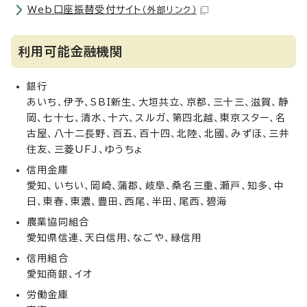
Web口座振替受付サイト
（外部リンク）
利用可能金融機関
銀行
あいち、伊予、SBI新生、大垣共立、京都、三十三、滋賀、静
岡、七十七、清水、十六、スルガ、第四北越、東京スター、名
古屋、八十二長野、百五、百十四、北陸、北國、みずほ、三井
住友、三菱UFJ、ゆうちょ
信用金庫
愛知、いちい、岡崎、蒲郡、岐阜、桑名三重、瀬戸、知多、中
日、東春、東濃、豊田、西尾、半田、尾西、碧海
農業協同組合
愛知県信連、天白信用、なごや、緑信用
信用組合
愛知商銀、イオ
労働金庫