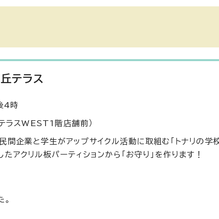
ヶ丘テラス
後4時
テラスWEST1階店舗前）
民間企業と学生がアップサイクル活動に取組む「トナリの学校
たアクリル板パーティションから「お守り」を作ります！
た。