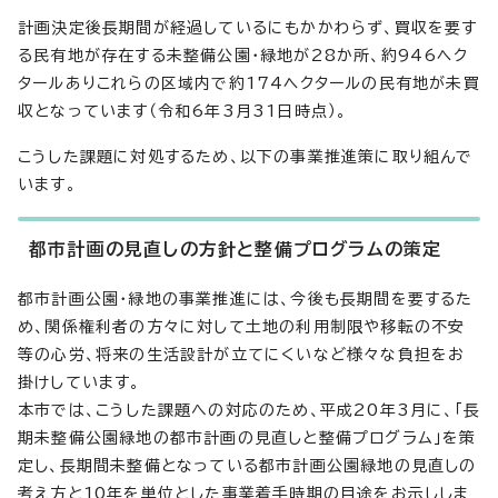
計画決定後長期間が経過しているにもかかわらず、買収を要す
る民有地が存在する未整備公園・緑地が28か所、約946ヘク
タールありこれらの区域内で約174ヘクタールの民有地が未買
収となっています（令和6年3月31日時点）。
こうした課題に対処するため、以下の事業推進策に取り組んで
います。
都市計画の見直しの方針と整備プログラムの策定
都市計画公園・緑地の事業推進には、今後も長期間を要するた
め、関係権利者の方々に対して土地の利用制限や移転の不安
等の心労、将来の生活設計が立てにくいなど様々な負担をお
掛けしています。
本市では、こうした課題への対応のため、平成20年3月に、「長
期未整備公園緑地の都市計画の見直しと整備プログラム」を策
定し、長期間未整備となっている都市計画公園緑地の見直しの
考え方と10年を単位とした事業着手時期の目途をお示ししま