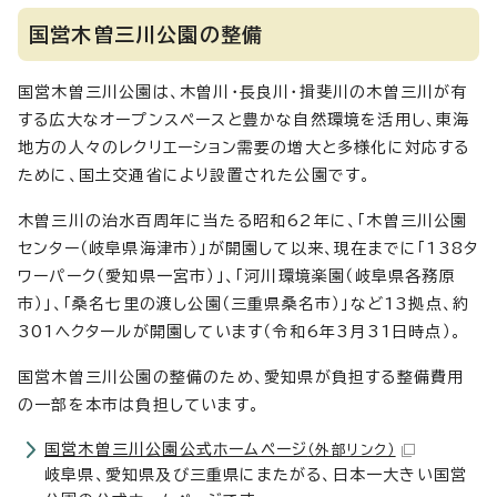
国営木曽三川公園の整備
国営木曽三川公園は、木曽川・長良川・揖斐川の木曽三川が有
する広大なオープンスペースと豊かな自然環境を活用し、東海
地方の人々のレクリエーション需要の増大と多様化に対応する
ために、国土交通省により設置された公園です。
木曽三川の治水百周年に当たる昭和62年に、「木曽三川公園
センター（岐阜県海津市）」が開園して以来、現在までに「138タ
ワーパーク（愛知県一宮市）」、「河川環境楽園（岐阜県各務原
市）」、「桑名七里の渡し公園（三重県桑名市）」など13拠点、約
301ヘクタールが開園しています（令和6年3月31日時点）。
国営木曽三川公園の整備のため、愛知県が負担する整備費用
の一部を本市は負担しています。
国営木曽三川公園公式ホームページ
（外部リンク）
岐阜県、愛知県及び三重県にまたがる、日本一大きい国営