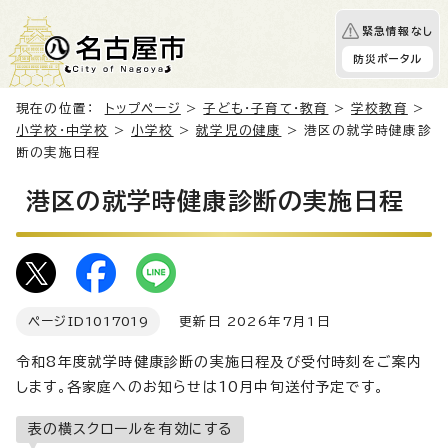
緊急情報なし
防災ポータル
現在の位置：
トップページ
>
子ども・子育て・教育
>
学校教育
>
小学校・中学校
>
小学校
>
就学児の健康
> 港区の就学時健康診
断の実施日程
港区の就学時健康診断の実施日程
ページID
1017019
更新日 2026年7月1日
令和8年度就学時健康診断の実施日程及び受付時刻をご案内
します。各家庭へのお知らせは10月中旬送付予定です。
表の横スクロールを有効にする