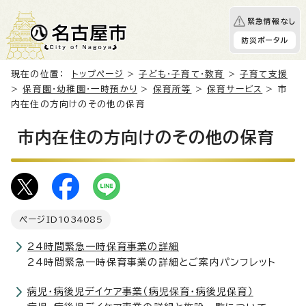
緊急情報なし
防災ポータル
現在の位置：
トップページ
>
子ども・子育て・教育
>
子育て支援
>
保育園・幼稚園・一時預かり
>
保育所等
>
保育サービス
> 市
内在住の方向けのその他の保育
市内在住の方向けのその他の保育
ページID
1034085
24時間緊急一時保育事業の詳細
24時間緊急一時保育事業の詳細とご案内パンフレット
病児・病後児デイケア事業（病児保育・病後児保育）