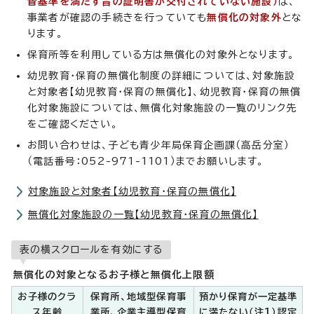
督基準を満たす旨の証明書が交付されていない施設）
は、
事業者が確認の手続きを行っていても
無償化の対象外
とな
ります。
保育所等を利用している方は無償化の対象外となります。
幼児教育・保育の無償化制度の詳細については、対象施設
と対象者【幼児教育・保育の無償化】、幼児教育・保育の無償
化対象施設については、無償化対象施設の一覧のリンク先
をご確認ください。
お問い合わせは、子ども青少年局保育企画課（高岳分室）
（電話番号：052-971-1101）までお願いします。
対象施設と対象者【幼児教育・保育の無償化】
無償化対象施設の一覧【幼児教育・保育の無償化】
表の横スクロールを有効にする
無償化の対象となるお子様と無償化上限額
お子様のクラ
保育所、地域型保育事
預かり保育が一定基準
ス年齢
業所、企業主導型保育
に満たない（注1）認定