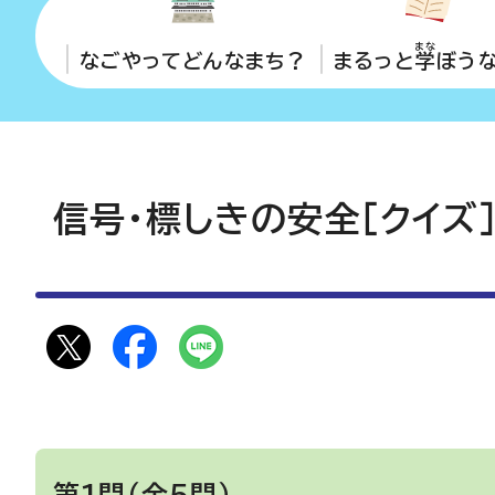
まな
なごやってどんなまち？
まるっと
学
ぼう
信号・標しきの安全［クイズ
第1問（全5問）