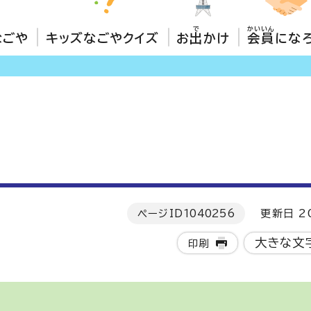
で
かいいん
なごや
キッズなごやクイズ
お
出
かけ
会員
にな
］
ページID
1040256
更新日 20
大きな文
印刷