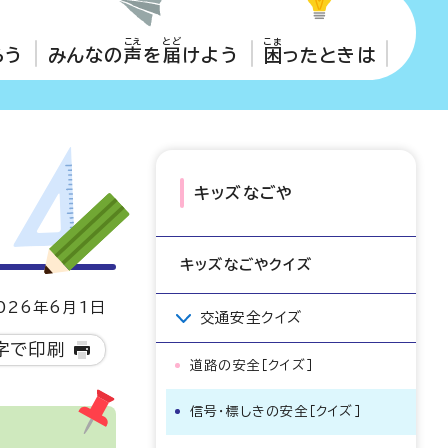
こえ
とど
こま
ろう
みんなの
声
を
届
けよう
困
ったときは
キッズなごや
キッズなごやクイズ
26年6月1日
交通安全クイズ
字で印刷
道路の安全［クイズ］
信号・標しきの安全［クイズ］