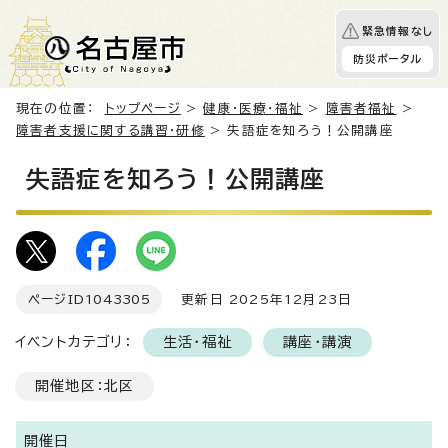
緊急情報なし
防災ポータル
現在の位置：
トップページ
>
健康・医療・福祉
>
障害者福祉
>
障害者支援に関する講習・研修
> 失語症を知ろう！公開講座
失語症を知ろう！公開講座
ページID
1043305
更新日 2025年12月23日
イベントカテゴリ：
生活・福祉
講座・講演
開催地区：北区
開催日