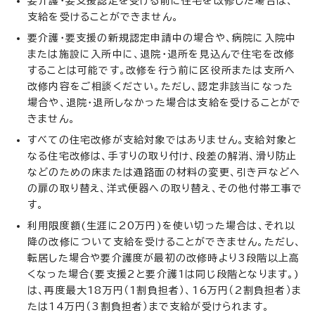
要介護・要支援認定を受ける前に住宅を改修した場合は、
支給を受けることができません。
要介護・要支援の新規認定申請中の場合や、病院に入院中
または施設に入所中に、退院・退所を見込んで住宅を改修
することは可能です。改修を行う前に区役所または支所へ
改修内容をご相談ください。ただし、認定非該当になった
場合や、退院・退所しなかった場合は支給を受けることがで
きません。
すべての住宅改修が支給対象ではありません。支給対象と
なる住宅改修は、手すりの取り付け、段差の解消、滑り防止
などのための床または通路面の材料の変更、引き戸などへ
の扉の取り替え、洋式便器への取り替え、その他付帯工事で
す。
利用限度額(生涯に20万円)を使い切った場合は、それ以
降の改修について支給を受けることができません。ただし、
転居した場合や要介護度が最初の改修時より3段階以上高
くなった場合(要支援2と要介護1は同じ段階となります。)
は、再度最大18万円（1割負担者）、16万円（2割負担者）ま
たは14万円（3割負担者）まで支給が受けられます。