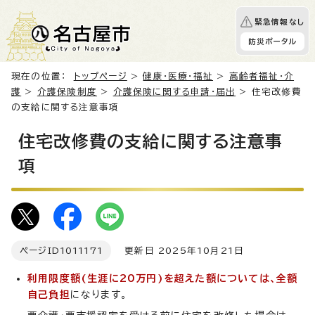
緊急情報なし
防災ポータル
現在の位置：
トップページ
>
健康・医療・福祉
>
高齢者福祉・介
護
>
介護保険制度
>
介護保険に関する申請・届出
> 住宅改修費
の支給に関する注意事項
住宅改修費の支給に関する注意事
項
ページID
1011171
更新日 2025年10月21日
利用限度額(生涯に20万円)を超えた額については、全額
自己負担
になります。