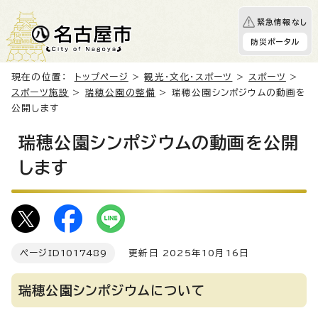
緊急情報なし
防災ポータル
現在の位置：
トップページ
>
観光・文化・スポーツ
>
スポーツ
>
スポーツ施設
>
瑞穂公園の整備
> 瑞穂公園シンポジウムの動画を
公開します
瑞穂公園シンポジウムの動画を公開
します
ページID
1017489
更新日 2025年10月16日
瑞穂公園シンポジウムについて