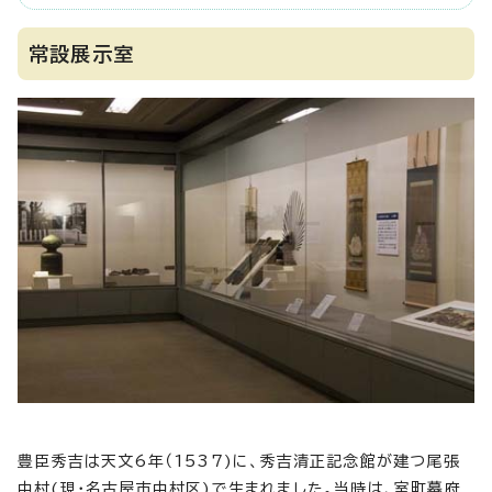
常設展示室
豊臣秀吉は天文6年（1537)に、秀吉清正記念館が建つ尾張
中村(現・名古屋市中村区)で生まれました。当時は、室町幕府