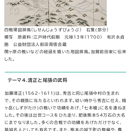
四戦場図屏風（しせんじょうずびょうぶ） 右隻(部分）
模写 原資料：江戸時代前期 元禄13年（1700） 有沢永貞
画 公益財団法人前田育徳会蔵
関ヶ原の戦いなどの経過を描いた地図屏風。加賀前田家に伝来
した。
テーマ4.清正と尾張の武将
加藤清正(1562-1611)は、秀吉と同じ尾張中村の生まれ
で、その親族に当たるといわれます。幼い時から秀吉に仕え、賤
ヶ岳(しずがたけ)の戦いで功績をあげ、「七本槍」に名を連ねま
した。その後は出世コースをひた走り、肥後熊本54万石の大名
にまでなりました。多くの合戦での功績をあげただけでなく、
築城名人としても有名です。また、熊本の城下町の整備や、農