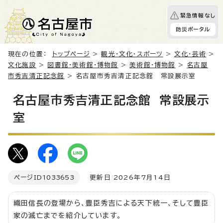
緊急情報なし
防災ポータル
現在の位置：
トップページ
>
観光・文化・スポーツ
>
文化・芸術
>
文化施設
>
図書館・美術館・博物館
>
美術館・博物館
>
名古屋
市秀吉清正記念館
> 名古屋市秀吉清正記念館 常設展示室
名古屋市秀吉清正記念館 常設展示
室
ページID
1033653
更新日 2026年7月14日
織田信長の登場から、豊臣秀吉による天下統一、そして豊臣
家の滅亡までを紹介しています。