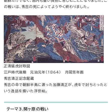
朝鮮だけでなく、国内も重い負担に苦しむことになりました。こ
の戦いは、秀吉の死によってようやく終わりました。
正清猛虎討取図
江戸時代後期 元治元年（1864） 月岡芳年画
秀吉清正記念館蔵
秀吉の命で朝鮮半島に渡った加藤清正が、虎をで討ちとったと
いう逸話を描いた浮世絵。
テーマ3.関ヶ原の戦い