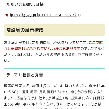
ただいまの展示目録
第176期展示目録 （PDF 260.3 KB）
常設展の展示構成
常設展示室では、定期的に展示替えを行っています。
ここで紹
介した資料は展示されていない場合もあります
ので、ご了承く
ださい。詳しくは、「ただいまの展示中の資料」でご確認くださ
い。
テーマ1.信長と秀吉
尾張の戦国大名、織田信長はしだいに勢力をのばし、永禄11年
(1568)に室町将軍・足利義昭を助けて、京(今の京都)に入り
ました。秀吉は信長に仕え、長浜城主(現・滋賀県)、次に姫路城
主(現・兵庫県)に取り立てられ、力をつけていきます。信長は