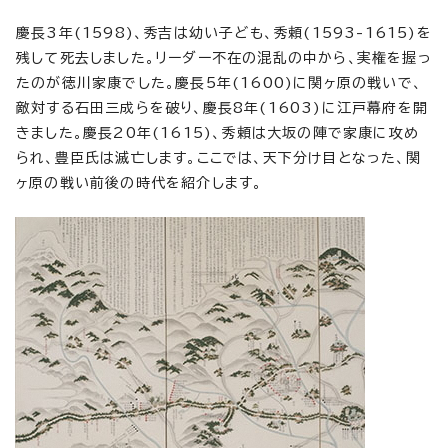
慶長3年(1598)、秀吉は幼い子ども、秀頼(1593-1615)を
残して死去しました。リーダー不在の混乱の中から、実権を握っ
たのが徳川家康でした。慶長5年(1600)に関ヶ原の戦いで、
敵対する石田三成らを破り、慶長8年(1603)に江戸幕府を開
きました。慶長20年(1615)、秀頼は大坂の陣で家康に攻め
られ、豊臣氏は滅亡します。ここでは、天下分け目となった、関
ヶ原の戦い前後の時代を紹介します。