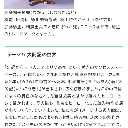
長烏帽子形兜(ながえぼしなりかぶと)
模造 原資料：徳川美術館蔵 桃山時代から江戸時代前期
加藤清正が朝鮮出兵のときにぶった兜。ユニークな形で、清正
のトレードマークとなった。
テーマ5.太閤記の世界
「足軽から天下人まで上りつめた」という秀吉のサクセスストー
リーは、江戸時代の人々はあこがれと興味を抱かせました。寛
永3年(1626)に秀吉の伝記本、小瀬甫庵(おぜほあん)著『太
閤記(たいこうき)』が出版され、広く読まれました。この中では
かなりの脚色がなされ、秀吉は史実とはかけ離れたヒーローと
して描かれます。その後も、秀吉をヒーロー化した読み物や芝居
が多くつくられていきました。私たちがイメージする秀吉像は、
史実にもとにしたものよりも、後世に読み物、芝居での創作さ
れた話によるものの方が、ずっと強いのが現実です。ここでは、