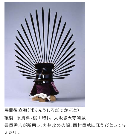
馬藺後立兜（ばりんうしろだてかぶと）
複製 原資料：桃山時代 大阪城天守閣蔵
豊臣秀吉が所用し、九州攻めの際、西村重就にほうびとして与
えた兜。