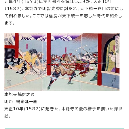
元亀4年(1573)に室町幕府を滅ぼしますが、天正10年
(1582)、本能寺で明智光秀に討たれ、天下統一を目の前にし
て倒れました。ここでは信長が天下統一を志した時代を紹介し
ます。
本能寺焼討之図
明治 楊斎延一画
天正10年(1582)に起きた、本能寺の変の様子を描いた浮世
絵。