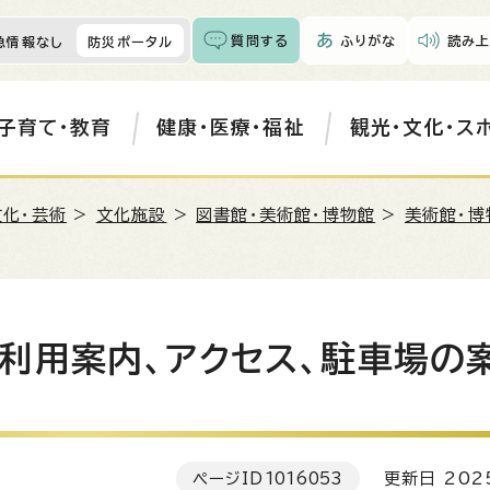
質問する
ふりがな
読み上
急情報なし
防災ポータル
子育て・教育
健康・医療・福祉
観光・文化・ス
文化・芸術
>
文化施設
>
図書館・美術館・博物館
>
美術館・博
利用案内、アクセス、駐車場の
ページID
1016053
更新日 202