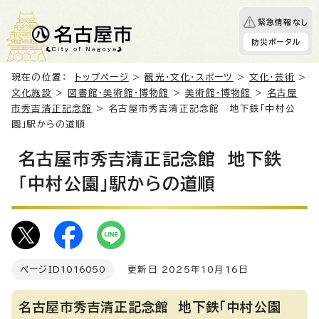
緊急情報なし
防災ポータル
現在の位置：
トップページ
>
観光・文化・スポーツ
>
文化・芸術
>
文化施設
>
図書館・美術館・博物館
>
美術館・博物館
>
名古屋
市秀吉清正記念館
> 名古屋市秀吉清正記念館 地下鉄「中村公
園」駅からの道順
名古屋市秀吉清正記念館 地下鉄
「中村公園」駅からの道順
ページID
1016050
更新日 2025年10月16日
名古屋市秀吉清正記念館 地下鉄「中村公園