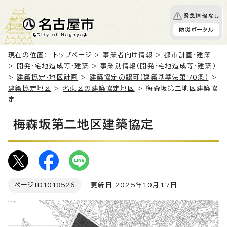
緊急情報なし
防災ポータル
現在の位置：
トップページ
>
事業者向け情報
>
都市計画・建築
>
開発・宅地造成等・建築
>
事業別情報（開発・宅地造成等・建築）
>
建築協定・地区計画
>
建築協定の認可（建築基準法第70条）
>
建築協定地区
>
名東区の建築協定地区
> 梅森坂第二地区建築協
定
梅森坂第二地区建築協定
ページID
1018526
更新日 2025年10月17日