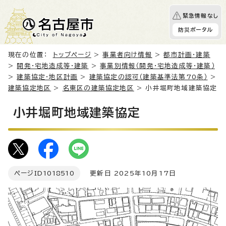
緊急情報なし
防災ポータル
現在の位置：
トップページ
>
事業者向け情報
>
都市計画・建築
>
開発・宅地造成等・建築
>
事業別情報（開発・宅地造成等・建築）
>
建築協定・地区計画
>
建築協定の認可（建築基準法第70条）
>
建築協定地区
>
名東区の建築協定地区
> 小井堀町地域建築協定
小井堀町地域建築協定
ページID
1018510
更新日 2025年10月17日