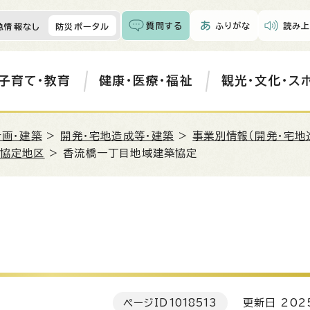
質問する
ふりがな
読み上
急情報なし
防災ポータル
子育て・教育
健康・医療・福祉
観光・文化・ス
計画・建築
>
開発・宅地造成等・建築
>
事業別情報（開発・宅地
協定地区
> 香流橋一丁目地域建築協定
ページID
1018513
更新日 202