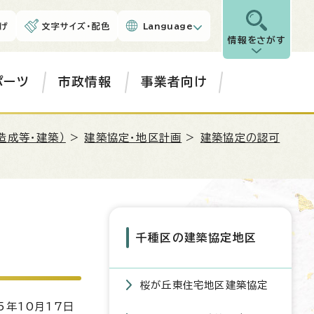
げ
文字サイズ・配色
Language
情報をさがす
ポーツ
市政情報
事業者向け
造成等・建築）
>
建築協定・地区計画
>
建築協定の認可
千種区の建築協定地区
桜が丘東住宅地区建築協定
5年10月17日