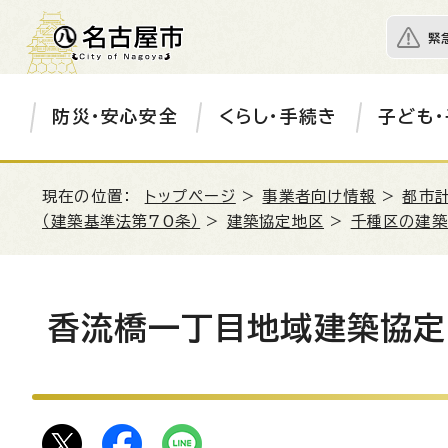
緊
防災・安心安全
くらし・手続き
子ども・
現在の位置：
トップページ
>
事業者向け情報
>
都市
（建築基準法第70条）
>
建築協定地区
>
千種区の建築
香流橋一丁目地域建築協定