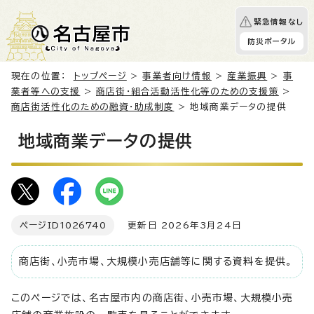
緊急情報なし
防災ポータル
現在の位置：
トップページ
>
事業者向け情報
>
産業振興
>
事
業者等への支援
>
商店街・組合活動活性化等のための支援策
>
商店街活性化のための融資・助成制度
> 地域商業データの提供
地域商業データの提供
ページID
1026740
更新日 2026年3月24日
商店街、小売市場、大規模小売店舗等に関する資料を提供。
このページでは、名古屋市内の商店街、小売市場、大規模小売