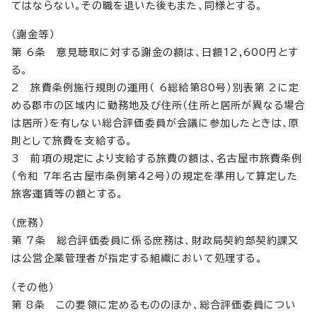
てはならない。その職を退いた後もまた、同様とする。
（謝金等）
第 6条 意見聴取に対する謝金の額は、日額12,600円とす
る。
2 旅費条例施行規則の運用（ 6総給第80号）別表第 2に定
める郡市の区域内に勤務地及び住所（住所と居所が異なる場合
は居所）を有しない総合評価委員が会議に参加したときは、原
則として旅費を支給する。
3 前項の規定により支給する旅費の額は、名古屋市旅費条例
（令和 7年名古屋市条例第42号）の規定を準用して算定した
旅客運賃等の額とする。
（庶務）
第 7条 総合評価委員に係る庶務は、財政局契約部契約課又
は公営企業管理者が指定する組織において処理する。
（その他）
第 8条 この要領に定めるもののほか、総合評価委員につい