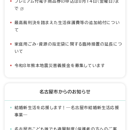
プレミアム付電子商品券の申込は8月14日（金曜日）ま
で
最高裁判決を踏まえた生活保護費等の追加給付につい
て
家庭用ごみ・資源の指定袋に関する臨時措置の延長につ
いて
令和8年熊本地震災害義援金を募集しています
名古屋市からのお知らせ
結婚新生活を応援します！―名古屋市結婚新生活応援
事業―
名古屋市こども誰でも通園制度（保護者の方へのご案