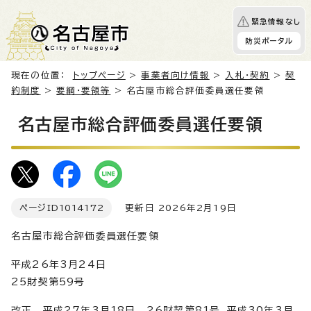
緊急情報なし
防災ポータル
現在の位置：
トップページ
>
事業者向け情報
>
入札・契約
>
契
約制度
>
要綱・要領等
> 名古屋市総合評価委員選任要領
名古屋市総合評価委員選任要領
ページID
1014172
更新日 2026年2月19日
名古屋市総合評価委員選任要領
平成26年3月24日
25財契第59号
改正 平成27年3月18日 26財契第81号、平成30年3月