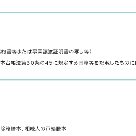
契約書等または事業譲渡証明書の写し等）
本台帳法第30条の45に規定する国籍等を記載したものに
除籍謄本、相続人の戸籍謄本