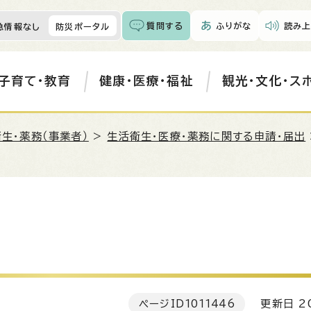
質問する
ふりがな
読み上
急情報なし
防災ポータル
子育て・教育
健康・医療・福祉
観光・文化・ス
生・薬務（事業者）
>
生活衛生・医療・薬務に関する申請・届出
ページID
1011446
更新日 20