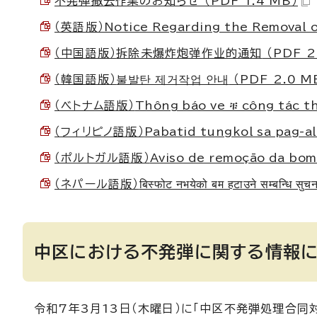
不発弾撤去作業のお知らせ （PDF 1.4 MB）
（英語版）
Notice Regarding the Removal
（中国語版）
拆除未爆炸炮弹作业的通知
（PDF 2
（韓国語版）
불발탄 제거작업 안내
（PDF 2.0 M
（ベトナム語版）
Thông báo ve ቹ công tác t
（フィリピノ語版）
Pabatid tungkol sa pag-a
（ポルトガル語版）
Aviso de remoção da bo
（ネパール語版）
बिस्फोट नभयेको बम हटाउने सम्बन्धि सुचन
中区における不発弾に関する情報に
令和7年3月13日（木曜日）に「中区不発弾処理合同