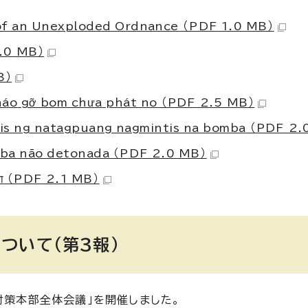
 of an Unexploded Ordnance
（PDF 1.0 MB）
.0 MB）
B）
háo gỡ bom chưa phát no
（PDF 2.5 MB）
lis ng natagpuang nagmintis na bomba
（PDF 2.
mba não detonada
（PDF 2.0 MB）
ा
（PDF 2.1 MB）
ついて（第3報）
対策本部全体会議」を開催しました。