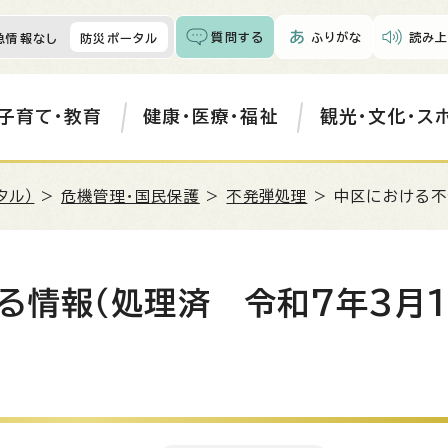
質問する
ふりがな
読み上
急情報なし
防災ポータル
子育て・教育
健康・医療・福祉
観光・文化・ス
タル）
>
危機管理・国民保護
>
不発弾処理
> 中区における不
る情報（処理済 令和7年3月