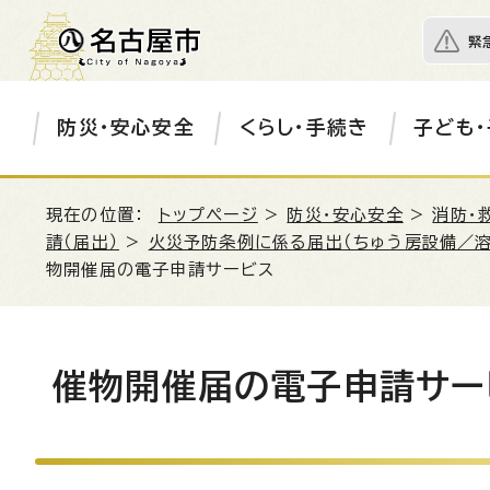
緊
防災・安心安全
くらし・手続き
子ども・
現在の位置：
トップページ
>
防災・安心安全
>
消防・
請（届出）
>
火災予防条例に係る届出（ちゅう房設備／
物開催届の電子申請サービス
催物開催届の電子申請サー