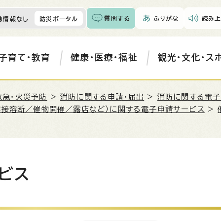
質問する
ふりがな
読み上
急情報なし
防災ポータル
子育て・教育
健康・医療・福祉
観光・文化・ス
救急・火災予防
>
消防に関する申請・届出
>
消防に関する電子
溶接溶断／催物開催／露店など）に関する電子申請サービス
>
ビス