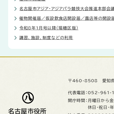
名古屋市アジア・アジアパラ競技大会推進本部会
催物開催届／仮設飲食店開設届／露店等の開設
令和8年1月号以降（瑞穂区版）
講習、施設、制度などの利用
〒460-8508
愛知
代表電話：
052-961-
開庁時間：
月曜日から
休日・祝日・
名古屋市役所