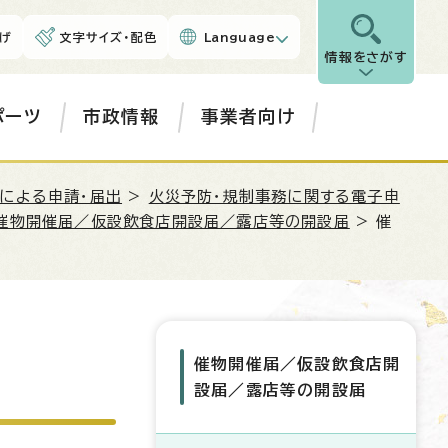
げ
文字サイズ・配色
Language
情報をさがす
ポーツ
市政情報
事業者向け
による申請・届出
>
火災予防・規制事務に関する電子申
催物開催届／仮設飲食店開設届／露店等の開設届
> 催
催物開催届／仮設飲食店開
設届／露店等の開設届