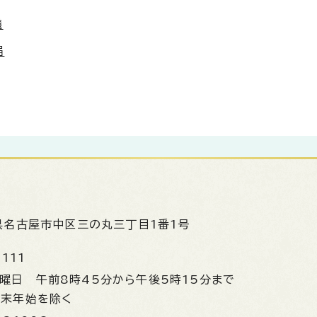
議
届
県名古屋市中区三の丸三丁目1番1号
1111
金曜日
午前8時45分から午後5時15分まで
年末年始を除く