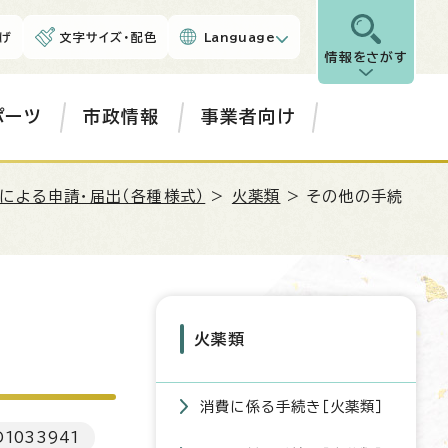
げ
文字サイズ・配色
Language
情報をさがす
ポーツ
市政情報
事業者向け
による申請・届出（各種様式）
>
火薬類
> その他の手続
火薬類
消費に係る手続き［火薬類］
D
1033941