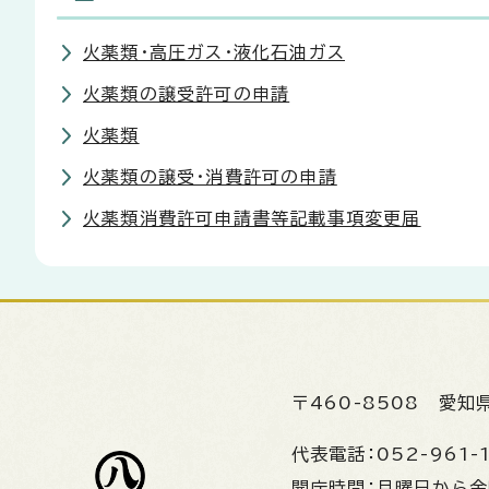
火薬類・高圧ガス・液化石油ガス
火薬類の譲受許可の申請
火薬類
火薬類の譲受・消費許可の申請
火薬類消費許可申請書等記載事項変更届
〒460-8508
愛知
代表電話：
052-961-
開庁時間：
月曜日から