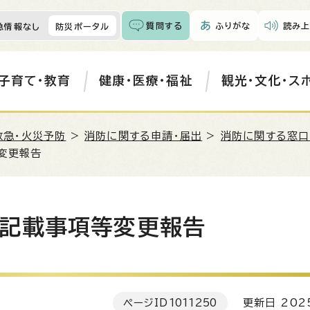
質問する
ふりがな
読み上
急情報なし
防災ポータル
子育て・教育
健康・医療・福祉
観光・文化・ス
救急・火災予防
>
消防に関する申請・届出
>
消防に関する窓口
変更報告
記載事項等変更報告
ページID
1011250
更新日 202