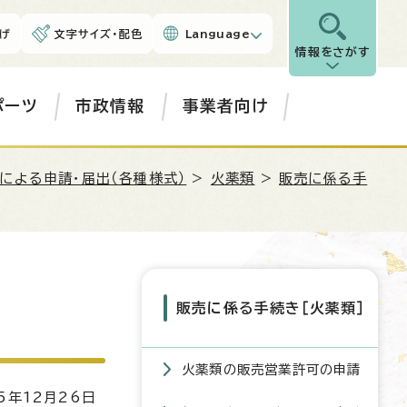
げ
文字サイズ・配色
Language
情報をさがす
ポーツ
市政情報
事業者向け
による申請・届出（各種様式）
>
火薬類
>
販売に係る手
販売に係る手続き［火薬類］
火薬類の販売営業許可の申請
5年12月26日