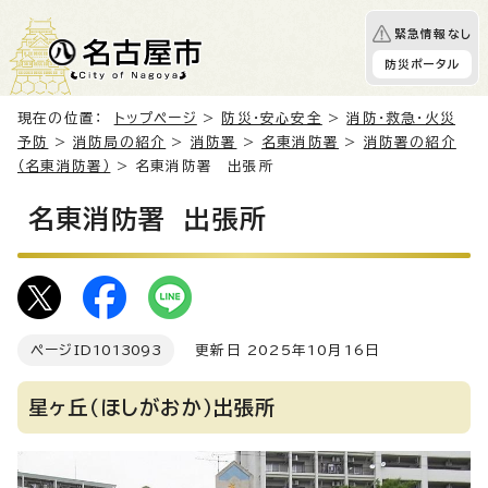
緊急情報なし
防災ポータル
現在の位置：
トップページ
>
防災・安心安全
>
消防・救急・火災
予防
>
消防局の紹介
>
消防署
>
名東消防署
>
消防署の紹介
（名東消防署）
> 名東消防署 出張所
名東消防署 出張所
ページID
1013093
更新日 2025年10月16日
星ヶ丘（ほしがおか）出張所