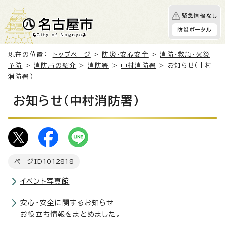
緊急情報なし
防災ポータル
現在の位置：
トップページ
>
防災・安心安全
>
消防・救急・火災
予防
>
消防局の紹介
>
消防署
>
中村消防署
> お知らせ（中村
消防署）
お知らせ（中村消防署）
ページID
1012818
イベント写真館
安心・安全に関するお知らせ
お役立ち情報をまとめました。