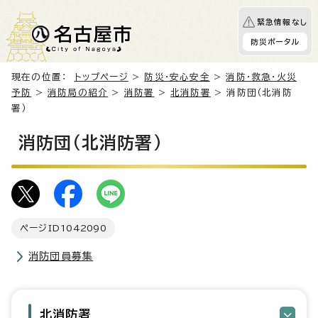
緊急情報なし
防災ポータル
現在の位置：
トップページ
>
防災・安心安全
>
消防・救急・火災
予防
>
消防局の紹介
>
消防署
>
北消防署
> 消防団（北消防
署）
消防団（北消防署）
ページID
1042090
消防団員募集
北消防署