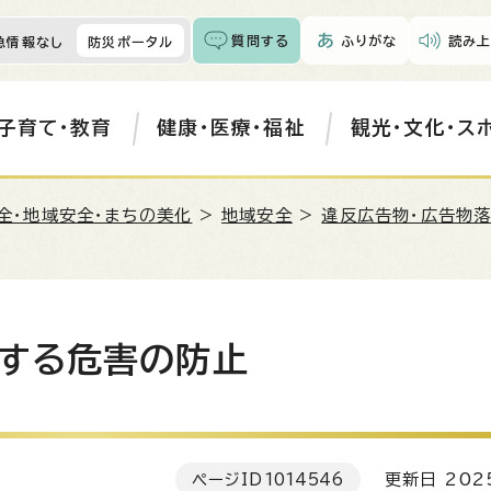
質問する
ふりがな
読み上
急情報なし
防災ポータル
子育て・教育
健康・医療・福祉
観光・文化・ス
全・地域安全・まちの美化
>
地域安全
>
違反広告物・広告物
する危害の防止
ページID
1014546
更新日 202