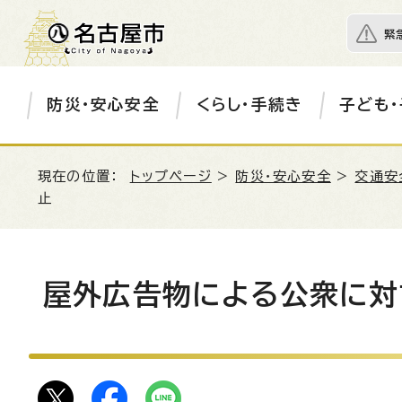
緊
防災・安心安全
くらし・手続き
子ども・
現在の位置：
トップページ
>
防災・安心安全
>
交通安
止
屋外広告物による公衆に対