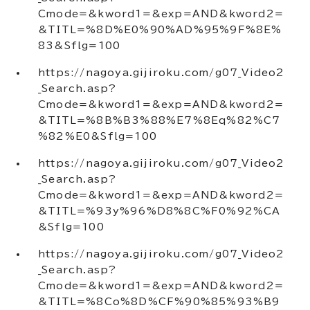
Cmode=&kword1=&exp=AND&kword2=
&TITL=%8D%E0%90%AD%95%9F%8E%
83&Sflg=100
https://nagoya.gijiroku.com/g07_Video2
_Search.asp?
Cmode=&kword1=&exp=AND&kword2=
&TITL=%8B%B3%88%E7%8Eq%82%C7
%82%E0&Sflg=100
https://nagoya.gijiroku.com/g07_Video2
_Search.asp?
Cmode=&kword1=&exp=AND&kword2=
&TITL=%93y%96%D8%8C%F0%92%CA
&Sflg=100
https://nagoya.gijiroku.com/g07_Video2
_Search.asp?
Cmode=&kword1=&exp=AND&kword2=
&TITL=%8Co%8D%CF%90%85%93%B9