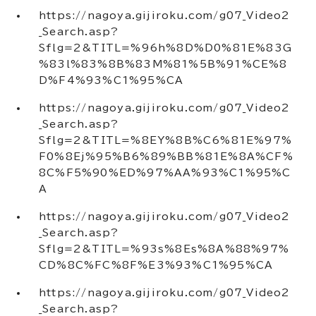
https://nagoya.gijiroku.com/g07_Video2
_Search.asp?
Sflg=2&TITL=%96h%8D%D0%81E%83G
%83l%83%8B%83M%81%5B%91%CE%8
D%F4%93%C1%95%CA
https://nagoya.gijiroku.com/g07_Video2
_Search.asp?
Sflg=2&TITL=%8EY%8B%C6%81E%97%
F0%8Ej%95%B6%89%BB%81E%8A%CF%
8C%F5%90%ED%97%AA%93%C1%95%C
A
https://nagoya.gijiroku.com/g07_Video2
_Search.asp?
Sflg=2&TITL=%93s%8Es%8A%88%97%
CD%8C%FC%8F%E3%93%C1%95%CA
https://nagoya.gijiroku.com/g07_Video2
_Search.asp?