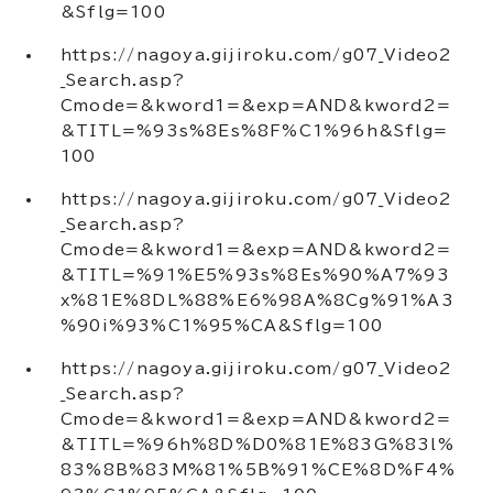
&Sflg=100
https://nagoya.gijiroku.com/g07_Video2
_Search.asp?
Cmode=&kword1=&exp=AND&kword2=
&TITL=%93s%8Es%8F%C1%96h&Sflg=
100
https://nagoya.gijiroku.com/g07_Video2
_Search.asp?
Cmode=&kword1=&exp=AND&kword2=
&TITL=%91%E5%93s%8Es%90%A7%93
x%81E%8DL%88%E6%98A%8Cg%91%A3
%90i%93%C1%95%CA&Sflg=100
https://nagoya.gijiroku.com/g07_Video2
_Search.asp?
Cmode=&kword1=&exp=AND&kword2=
&TITL=%96h%8D%D0%81E%83G%83l%
83%8B%83M%81%5B%91%CE%8D%F4%