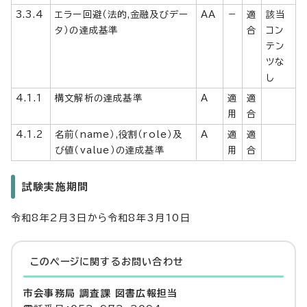
3.3.4
エラー回避（法的,金融及びデー
AA
－
適
該当
タ）の達成基準
合
コン
テン
ツな
し
4.1.1
構文解析の達成基準
A
適
適
用
合
4.1.2
名前（name）,役割（role）及
A
適
適
び値（value）の達成基準
用
合
試験実施期間
令和8年2月3日から令和8年3月10日
このページに関する
お問い合わせ
市会事務局 調査課 図書広報担当