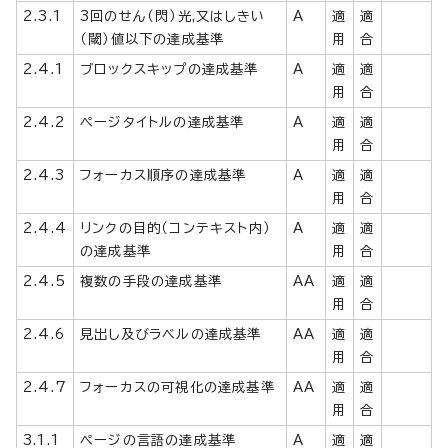
2.3.1
3回のせん（閃）光,又はしきい
A
適
適
（閾）値以下の達成基準
用
合
2.4.1
ブロックスキップの達成基準
A
適
適
用
合
2.4.2
ページタイトルの達成基準
A
適
適
用
合
2.4.3
フォーカス順序の達成基準
A
適
適
用
合
2.4.4
リンクの目的（コンテキスト内）
A
適
適
の達成基準
用
合
2.4.5
複数の手段の達成基準
AA
適
適
用
合
2.4.6
見出し及びラベルの達成基準
AA
適
適
用
合
2.4.7
フォーカスの可視化の達成基準
AA
適
適
用
合
3.1.1
ページの言語の達成基準
A
適
適