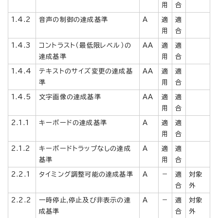
用
合
1.4.2
音声の制御の達成基準
A
適
適
用
合
1.4.3
コントラスト（最低限レベル）の
AA
適
適
達成基準
用
合
1.4.4
テキストのサイズ変更の達成基
AA
適
適
準
用
合
1.4.5
文字画像の達成基準
AA
適
適
用
合
2.1.1
キーボードの達成基準
A
適
適
用
合
2.1.2
キーボードトラップなしの達成
A
適
適
基準
用
合
2.2.1
タイミング調整可能の達成基準
A
－
適
対象
合
外
2.2.2
一時停止,停止及び非表示の達
A
－
適
対象
成基準
合
外