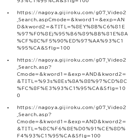
93%C1%95%CA&Sflg=100
https://nagoya.gijiroku.com/g07_Video2
_Search.aspCmode=&kword1=&exp=AN
D&kword2=&TITL=%8EY%8B%C6%81E
%97%F0%8Ej%95%B6%89%BB%81E%8A
%CF%8C%F5%90%ED%97%AA%93%C1
%95%CA&Sflg=100
https://nagoya.gijiroku.com/g07_Video2
_Search.asp?
Cmode=&kword1=&exp=AND&kword2=
&TITL=%93s%8Es%8A%88%97%CD%8C
%FC%8F%E3%93%C1%95%CA&Sflg=10
0
https://nagoya.gijiroku.com/g07_Video2
_Search.asp?
Cmode=&kword1=&exp=AND&kword2=
&TITL=%8C%F6%8E%D0%91%CE%8D%
F4%93%C1%95%CA&Sflg=100