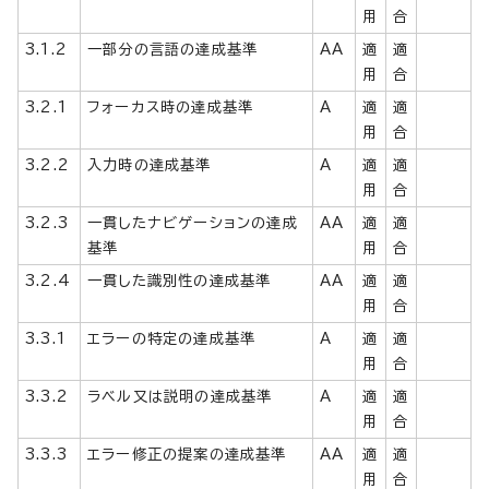
用
合
3.1.2
一部分の言語の達成基準
AA
適
適
用
合
3.2.1
フォーカス時の達成基準
A
適
適
用
合
3.2.2
入力時の達成基準
A
適
適
用
合
3.2.3
一貫したナビゲーションの達成
AA
適
適
基準
用
合
3.2.4
一貫した識別性の達成基準
AA
適
適
用
合
3.3.1
エラーの特定の達成基準
A
適
適
用
合
3.3.2
ラベル又は説明の達成基準
A
適
適
用
合
3.3.3
エラー修正の提案の達成基準
AA
適
適
用
合