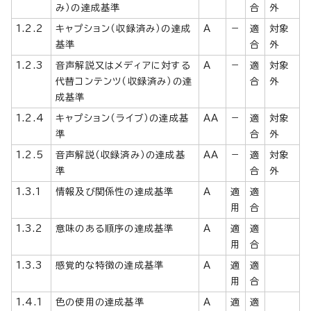
み）の達成基準
合
外
1.2.2
キャプション（収録済み）の達成
A
－
適
対象
基準
合
外
1.2.3
音声解説又はメディアに対する
A
－
適
対象
代替コンテンツ（収録済み）の達
合
外
成基準
1.2.4
キャプション（ライブ）の達成基
AA
－
適
対象
準
合
外
1.2.5
音声解説（収録済み）の達成基
AA
－
適
対象
準
合
外
1.3.1
情報及び関係性の達成基準
A
適
適
用
合
1.3.2
意味のある順序の達成基準
A
適
適
用
合
1.3.3
感覚的な特徴の達成基準
A
適
適
用
合
1.4.1
色の使用の達成基準
A
適
適