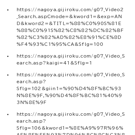
https://nagoya.gijiroku.com/g07_Video2
_Search.aspCmode=&kword1=&exp=AN
D&kword2=&TITL=%88%C0%90S%81E
%88%C0%91S%82%C8%82%DC%82%BF
%82%C3%82%AD%82%E8%91%CE%8D
%F4%93%C1%95%CA&Sflg=100
https://nagoya.gijiroku.com/g07_Video_S
earch.asp?kaigi=41&Sflg=1
https://nagoya.gijiroku.com/g07_Video_S
earch.asp?
Sflg=102&giin1=%90%D4%8F%BC%93
N%8E%9F,%90%D4%8F%BC%81%40%9
3N%8E%9F
https://nagoya.gijiroku.com/g07_Video_S
earch.asp?
Sflg=106&kword1=%8E%A9%97R%96%