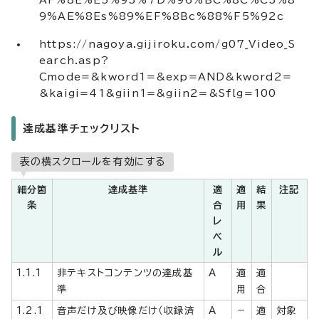
AF%8E%E5%93%7D%96%BC%8C%C3%8
9%AE%8Es%89%EF%8Bc%88%F5%92c
https://nagoya.gijiroku.com/g07_Video_S
earch.asp?
Cmode=&kword1=&exp=AND&kword2=
&kaigi=41&giin1=&giin2=&Sflg=100
達成基準チェックリスト
表の横スクロールを有効にする
細分箇
達成基準
適
適
結
注記
条
合
用
果
レ
ベ
ル
1.1.1
非テキストコンテンツの達成基
A
適
適
準
用
合
1.2.1
音声だけ及び映像だけ（収録済
A
－
適
対象