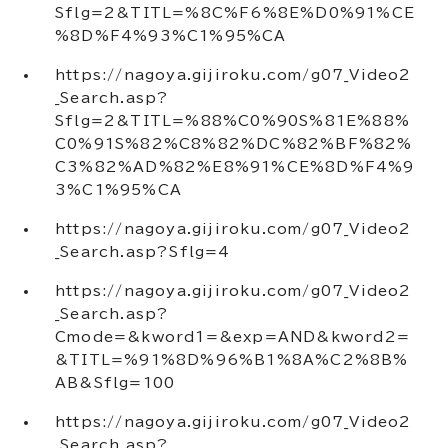
Sflg=2&TITL=%8C%F6%8E%D0%91%CE
%8D%F4%93%C1%95%CA
https://nagoya.gijiroku.com/g07_Video2
_Search.asp?
Sflg=2&TITL=%88%C0%90S%81E%88%
C0%91S%82%C8%82%DC%82%BF%82%
C3%82%AD%82%E8%91%CE%8D%F4%9
3%C1%95%CA
https://nagoya.gijiroku.com/g07_Video2
_Search.asp?Sflg=4
https://nagoya.gijiroku.com/g07_Video2
_Search.asp?
Cmode=&kword1=&exp=AND&kword2=
&TITL=%91%8D%96%B1%8A%C2%8B%
AB&Sflg=100
https://nagoya.gijiroku.com/g07_Video2
_Search.asp?