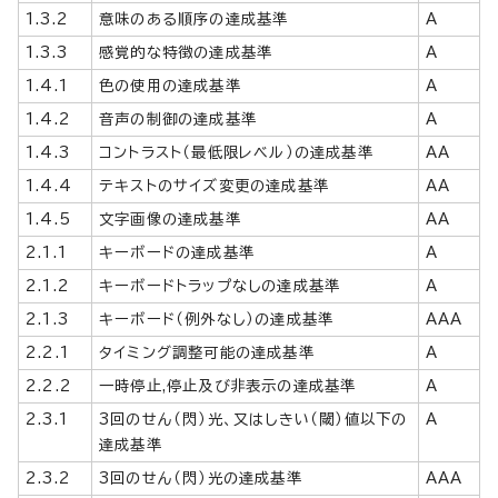
1.3.2
意味のある順序の達成基準
A
1.3.3
感覚的な特徴の達成基準
A
1.4.1
色の使用の達成基準
A
1.4.2
音声の制御の達成基準
A
1.4.3
コントラスト（最低限レベル）の達成基準
AA
1.4.4
テキストのサイズ変更の達成基準
AA
1.4.5
文字画像の達成基準
AA
2.1.1
キーボードの達成基準
A
2.1.2
キーボードトラップなしの達成基準
A
2.1.3
キーボード（例外なし）の達成基準
AAA
2.2.1
タイミング調整可能の達成基準
A
2.2.2
一時停止,停止及び非表示の達成基準
A
2.3.1
3回のせん（閃）光、又はしきい（閾）値以下の
A
達成基準
2.3.2
3回のせん（閃）光の達成基準
AAA