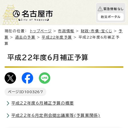
緊急情報なし
防災ポータル
現在の位置：
トップページ
>
市政情報
>
財政・市債・宝くじ
>
予
算
>
過去の予算
>
平成22年度予算
> 平成22年度6月補正予
算
平成22年度6月補正予算
ページID
1003267
平成22年度6月補正予算の概要
平成22年6月定例会提出議案等(予算案関係)