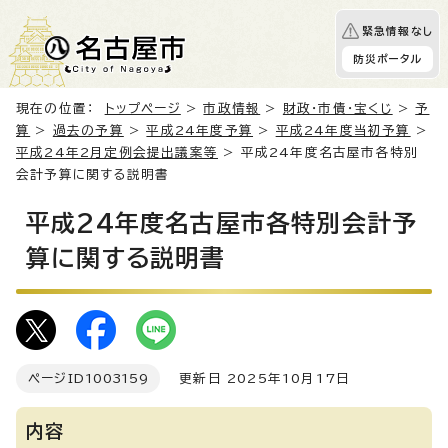
緊急情報なし
防災ポータル
現在の位置：
トップページ
>
市政情報
>
財政・市債・宝くじ
>
予
算
>
過去の予算
>
平成24年度予算
>
平成24年度当初予算
>
平成24年2月定例会提出議案等
> 平成24年度名古屋市各特別
会計予算に関する説明書
平成24年度名古屋市各特別会計予
算に関する説明書
ページID
1003159
更新日 2025年10月17日
内容