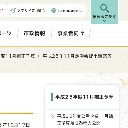
げ
文字サイズ・配色
Language
情報をさがす
ポーツ
市政情報
事業者向け
年度11月補正予算
> 平成25年11月定例会提出議案等
平成25年度11月補正予算
平成25年度公営企業11月補
正予算編成過程の公開
5年10月17日