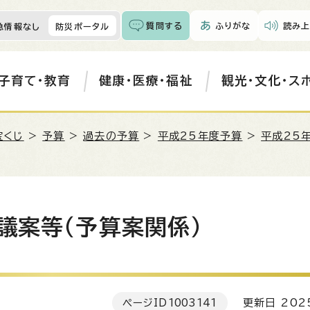
質問する
ふりがな
読み上
急情報なし
防災ポータル
子育て・教育
健康・医療・福祉
観光・文化・ス
宝くじ
>
予算
>
過去の予算
>
平成25年度予算
>
平成25
議案等（予算案関係）
ページID
1003141
更新日 202