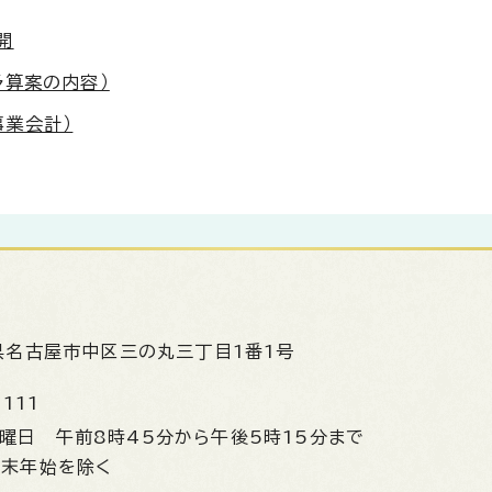
開
予算案の内容）
事業会計）
県名古屋市中区三の丸三丁目1番1号
1111
金曜日
午前8時45分から午後5時15分まで
年末年始を除く