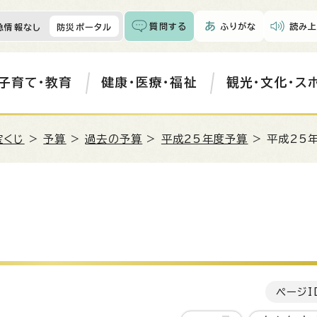
質問する
ふりがな
読み上
急情報なし
防災ポータル
子育て・教育
健康・医療・福祉
観光・文化・ス
宝くじ
>
予算
>
過去の予算
>
平成25年度予算
> 平成25
ページI