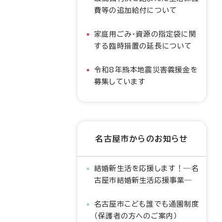
費等の追加給付について
家庭用ごみ・資源の指定袋に関
する臨時措置の延長について
令和8年熊本地震災害義援金を
募集しています
名古屋市からのお知らせ
結婚新生活を応援します！―名
古屋市結婚新生活応援事業―
名古屋市こども誰でも通園制度
（保護者の方へのご案内）