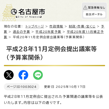
緊急情報なし
防災ポータル
現在の位置：
トップページ
>
市政情報
>
財政・市債・宝くじ
>
予
算
>
過去の予算
>
平成28年度予算
>
平成28年度11月補正予
算
> 平成28年11月定例会提出議案等（予算案関係）
平成28年11月定例会提出議案等
（予算案関係）
ページID
1003024
更新日 2025年10月17日
平成28年11月定例会に提出された予算関連の議案等を公表
いたします。内容は以下の通りです。