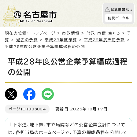
緊急情報なし
防災ポータル
現在の位置：
トップページ
>
市政情報
>
財政・市債・宝くじ
>
予
算
>
過去の予算
>
平成28年度予算
>
平成28年度当初予算
>
平成28年度公営企業予算編成過程の公開
平成28年度公営企業予算編成過程
の公開
ページID
1003004
更新日 2025年10月17日
上下水道、地下鉄、市立病院などの公営企業会計について
は、各担当局のホームページで、予算の編成過程を公開して