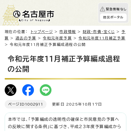
緊急情報なし
防災ポータル
現在の位置：
トップページ
>
市政情報
>
財政・市債・宝くじ
>
予
算
>
過去の予算
>
令和元年度予算
>
令和元年度11月補正予算
> 令和元年度11月補正予算編成過程の公開
令和元年度11月補正予算編成過程
の公開
ページID
1002911
更新日 2025年10月17日
本市では、「予算編成の透明性の確保と市民意見の予算へ
の反映に関する条例」に基づき、平成23年度予算編成から