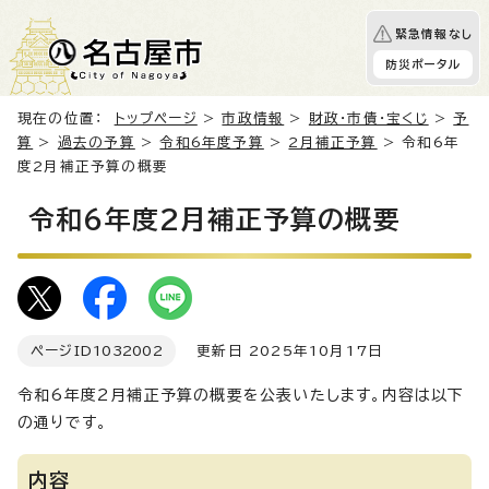
緊急情報なし
防災ポータル
現在の位置：
トップページ
>
市政情報
>
財政・市債・宝くじ
>
予
算
>
過去の予算
>
令和6年度予算
>
2月補正予算
> 令和6年
度2月補正予算の概要
令和6年度2月補正予算の概要
ページID
1032002
更新日 2025年10月17日
令和6年度2月補正予算の概要を公表いたします。内容は以下
の通りです。
内容